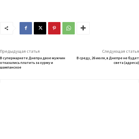
Предыдущая статья
Следующая статья
В супермаркете Днепра двое мужчин
В среду, 26 июля, в Днепре не будет
отказались платить за хурму и
света (адреса)
шампанское