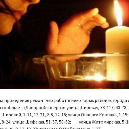
за проведения ремонтных работ в некоторых районах города
м сообщает «Днепрооблэнерго». улица Широкая, 73-117, 40-78, 1
 Широкий, 1-11, 17-21, 2-8, 12-18; улица Опанаса Ковпака, 1-15
 8-24; улица Шефская, 51-57, 50-62; улица Житомирская, 5-16