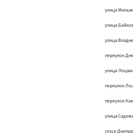
улица Мильма
улица Байков
улица Владим
переулок Дн
улица Лоцма
переулок Лоц
переулок Камс
улица Садова
спуск Днепр