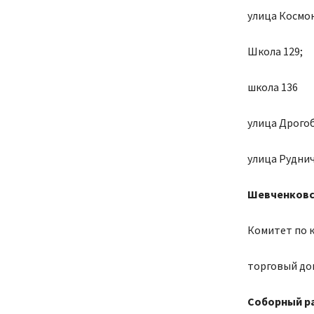
улица Космон
Школа 129;
школа 136
улица Дрогоб
улица Руднич
Шевченковс
Комитет по 
торговый дом
Соборный р