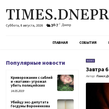
TIMES.DNEP
30.7
C
Днепр
Суббота, 8 августа, 2026
ГЛАВНАЯ
СОБЫТИЯ
Популярные новости
NEWS
Завтра 6
Автор:
Павел Д
Криворожанин с саблей
и «матами» угрожал
убить полицейских
14.05.2019
Убийцу экс-депутата
Госдумы Вороненкова