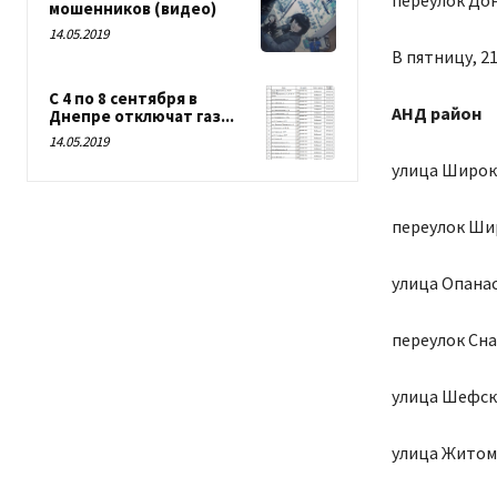
переулок Дон
мошенников (видео)
14.05.2019
В пятницу, 2
С 4 по 8 сентября в
АНД район
Днепре отключат газ...
14.05.2019
улица Широкая
переулок Широ
улица Опанас
переулок Сна
улица Шефск
улица Житоми