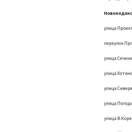
Новокодакс
улица Проектн
переулок Про
улица Сеченов
улица Хотинск
улица Сиверян
улица Погодин
улица В.Корец