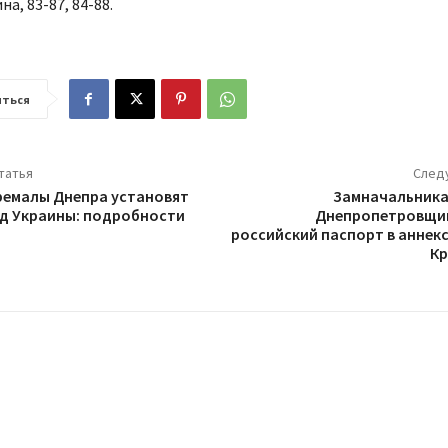
а, 83-87, 84-88.
ться
татья
След
ремалы Днепра установят
Замначальника
д Украины: подробности
Днепропетровщи
российский паспорт в анне
Кр