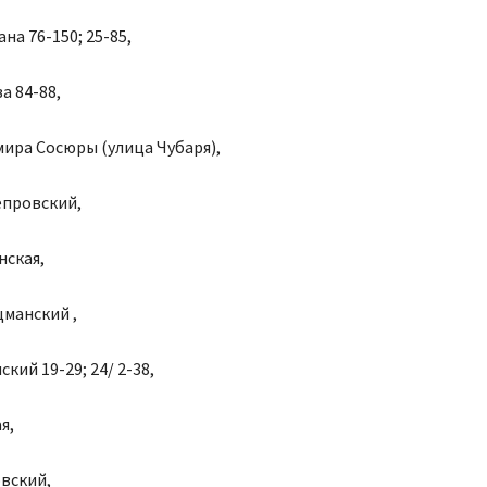
на 76-150; 25-85,
а 84-88,
ира Сосюры (улица Чубаря),
епровский,
нская,
манский ,
кий 19-29; 24/ 2-38,
я,
овский,