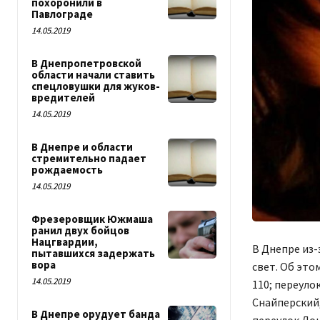
похоронили в
Павлограде
14.05.2019
В Днепропетровской
области начали ставить
спецловушки для жуков-
вредителей
14.05.2019
В Днепре и области
стремительно падает
рождаемость
14.05.2019
Фрезеровщик Южмаша
ранил двух бойцов
Нацгвардии,
В Днепре из-
пытавшихся задержать
вора
свет. Об это
14.05.2019
110; переулок
Снайперский,
В Днепре орудует банда