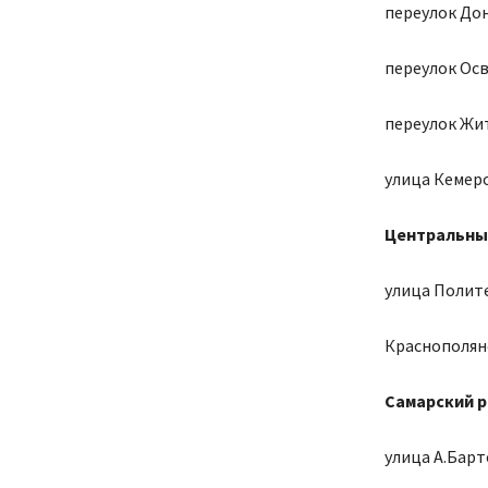
переулок Дон
переулок Осв
переулок Жит
улица Кемеров
Центральны
улица Политех
Краснополянс
Самарский 
улица А.Барто