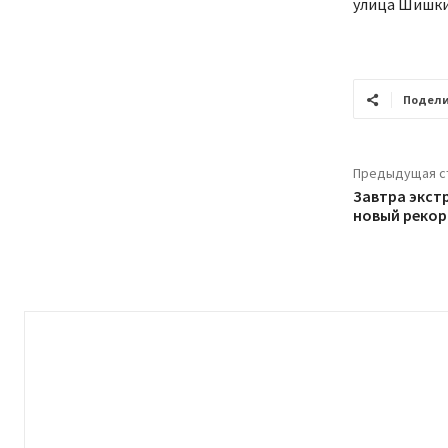
улица Шишкин
Подели
Предыдущая с
Завтра экст
новый рекор