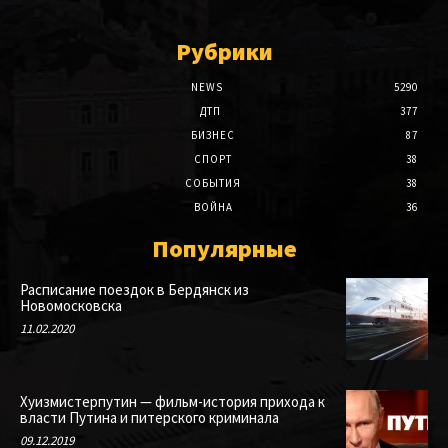
Рубрики
NEWS
5290
ДТП
377
БИЗНЕС
87
СПОРТ
38
СОБЫТИЯ
38
ВОЙНА
36
Популярные
Расписание поездок в Бердянск из
Новомосковска
11.02.2020
Хуизмистерпутин — фильм-история прихода к
власти Путина и питерского криминала
09.12.2019