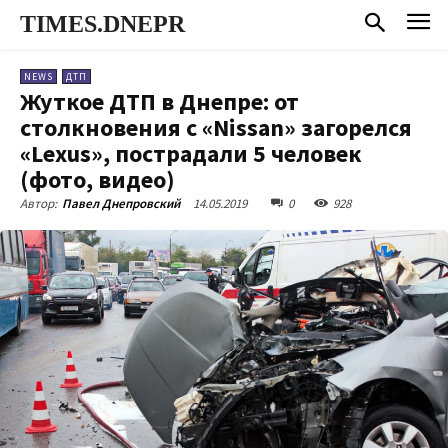
TIMES.DNEPR
NEWS
ДТП
Жуткое ДТП в Днепре: от
столкновения с «Nissan» загорелся
«Lexus», пострадали 5 человек
(фото, видео)
14.05.2019
0
928
Автор:
Павел Днепровский