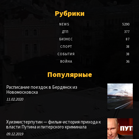
Рубрики
NEWS
5290
ДТП
377
БИЗНЕС
87
СПОРТ
38
СОБЫТИЯ
38
ВОЙНА
36
Популярные
Расписание поездок в Бердянск из
Новомосковска
11.02.2020
Хуизмистерпутин — фильм-история прихода к
власти Путина и питерского криминала
09.12.2019