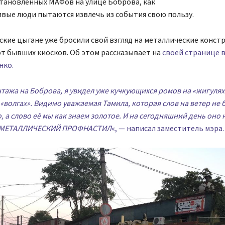
тановленных МАФов на улице Боброва, как
вые люди пытаются извлечь из события свою пользу.
ские цыгане уже бросили свой взгляд на металлические конст
т бывших киосков. Об этом рассказывает на
своей странице в
нко.
тажа на Боброва, я увидел уже кучкующихся ромов на «жигулях
«волгах». Видимо уважаемая Тамила, которая слов на ветер не 
о, а слово её мы как знаем золотое. И на сегодняшний день оно
 «МЕТАЛЛИЧЕСКИЙ ПРОФНАСТИЛ
«, — написал заместитель мэра.