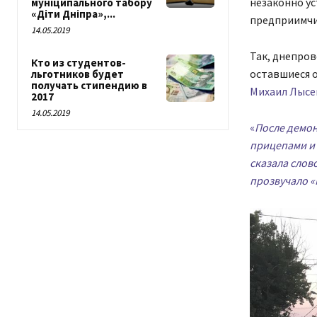
незаконно ус
муніципального табору
«Діти Дніпра»,...
предприимчи
14.05.2019
Так, днепров
Кто из студентов-
оставшиеся о
льготников будет
получать стипендию в
Михаил Лысе
2017
14.05.2019
«
После демон
прицепами и 
сказала слов
прозвучало