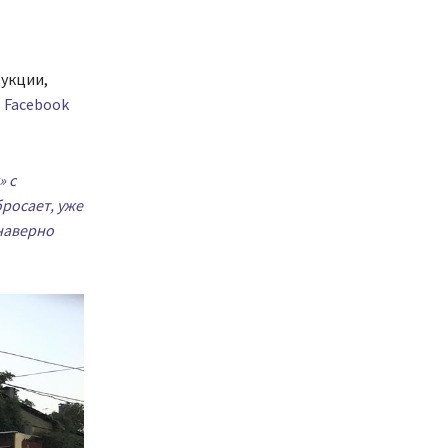
рукции,
 Facebook
» с
бросает, уже
 наверно