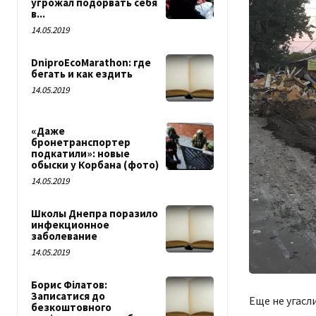
угрожал подорвать себя
в...
14.05.2019
DniproEcoMarathon: где
бегать и как ездить
14.05.2019
«Даже
бронетранспортер
подкатили»: новые
обыски у Корбана (фото)
14.05.2019
Школы Днепра поразило
инфекционное
заболевание
14.05.2019
Борис Філатов:
Записатися до
Еще не угасл
безкоштовного