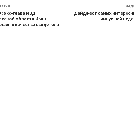
татья
След
я: экс-глава МВД
Дайджест самых интересн
вской области Иван
минувшей неде
ошен в качестве свидетеля