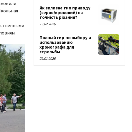
ановили
Як впливає тип приводу
Школьная
(серво/кроковий) на
точність різання?
13.02.2026
арственными
ловиям.
Полный гид по выбору и
использованию
хронографа для
стрельбы
29.01.2026