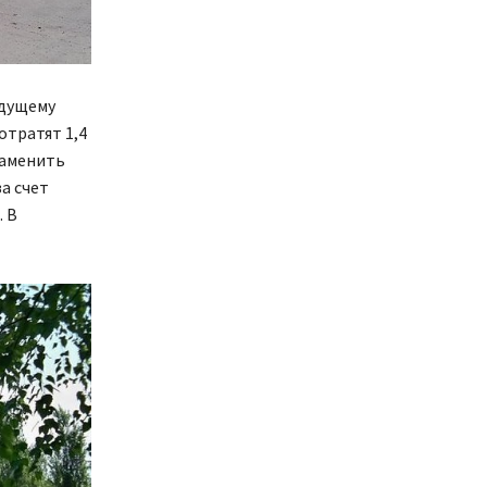
ядущему
отратят 1,4
заменить
а счет
 В