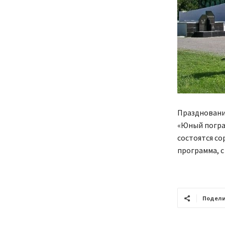
Празднование
«Юный погран
состоятся сор
программа, с 
Подели