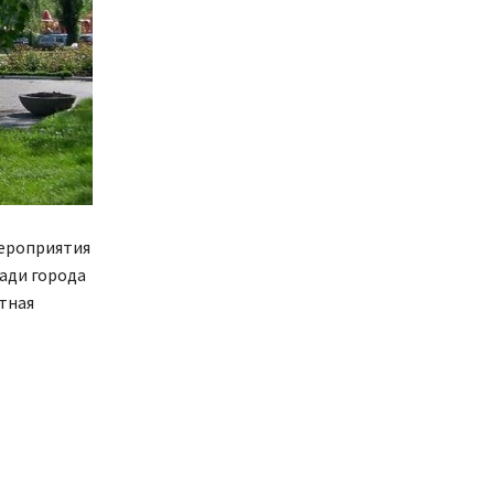
мероприятия
щади города
ртная