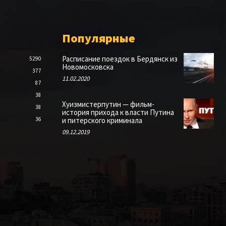
Популярные
Расписание поездок в Бердянск из
5290
Новомосковска
377
11.02.2020
87
38
Хуизмистерпутин — фильм-
38
история прихода к власти Путина
36
и питерского криминала
09.12.2019