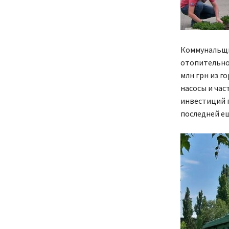
Коммунальщи
отопительном
млн грн из г
насосы и час
инвестиций п
последней е