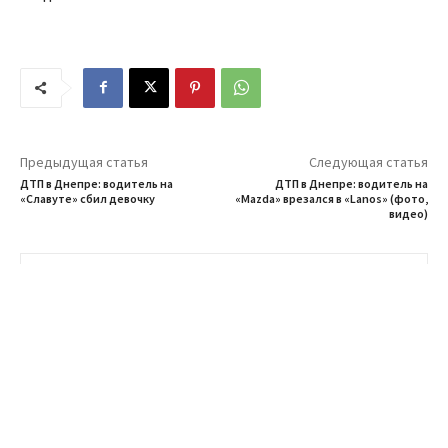
Предыдущая статья
Следующая статья
ДТП в Днепре: водитель на
ДТП в Днепре: водитель на
«Славуте» сбил девочку
«Mazda» врезался в «Lanos» (фото,
видео)