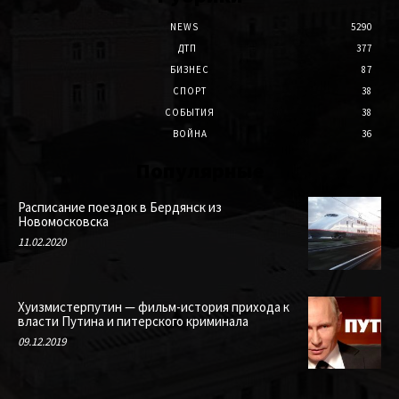
NEWS
5290
ДТП
377
БИЗНЕС
87
СПОРТ
38
СОБЫТИЯ
38
ВОЙНА
36
Популярные
Расписание поездок в Бердянск из
Новомосковска
11.02.2020
Хуизмистерпутин — фильм-история прихода к
власти Путина и питерского криминала
09.12.2019