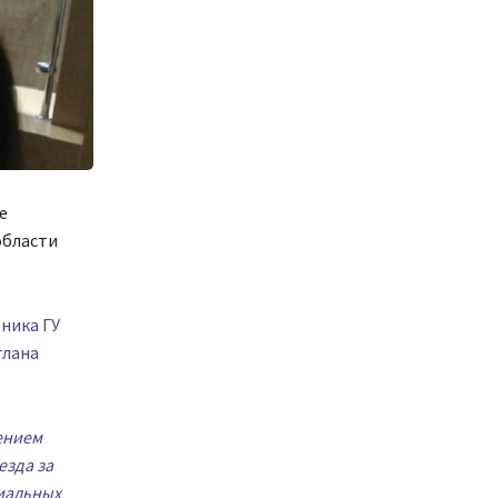
е
области
ника ГУ
тлана
ением
езда за
иальных