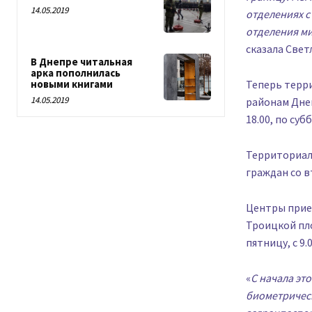
14.05.2019
отделениях с 
отделения ми
сказала Свет
В Днепре читальная
арка пополнилась
Теперь терр
новыми книгами
14.05.2019
районам Днеп
18.00, по субб
Территориал
граждан со вт
Центры прием
Троицкой пло
пятницу, с 9.0
«
С начала эт
биометрическ