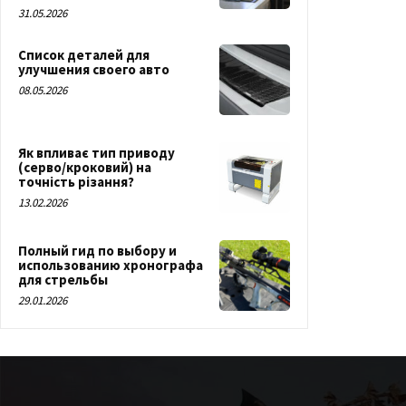
31.05.2026
Список деталей для
улучшения своего авто
08.05.2026
Як впливає тип приводу
(серво/кроковий) на
точність різання?
13.02.2026
Полный гид по выбору и
использованию хронографа
для стрельбы
29.01.2026