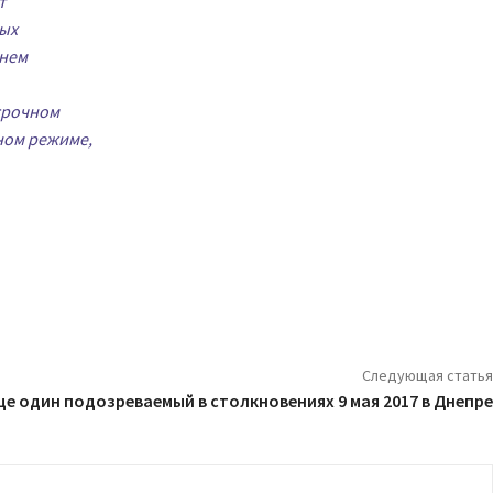
т
вых
чнем
срочном
ном режиме,
Следующая статья
е один подозреваемый в столкновениях 9 мая 2017 в Днепре