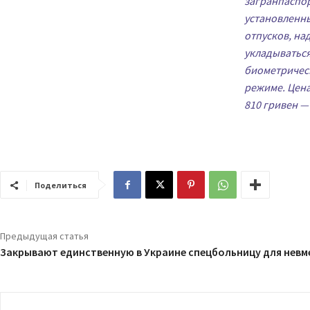
загранпаспор
установленны
отпусков, на
укладываться
биометрическ
режиме. Цена
810 гривен —
Поделиться
Предыдущая статья
Закрывают единственную в Украине спецбольницу для невм