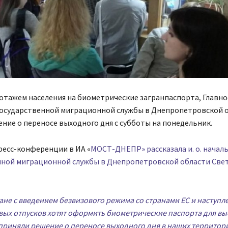
иотажем населения на биометрические загранпаспорта, Главно
Государственной миграционной службы в Днепропетровской 
ние о переносе выходного дня с субботы на понедельник.
ресс-конференции в ИА «
МОСТ-ДНЕПР» рассказала и. о. началь
нной миграционной службы в Днепропетровской области Све
не с введением безвизового режима со странами ЕС и наступл
вых отпусков хотят оформить биометрические паспорта для вы
приняли решение о переносе выходного дня в наших территор