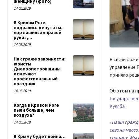
женщину (фото)
14.05.2019
В Кривом Роге:
подрались депутаты,
мэр лишился «правой
руки»,...
14.05.2019
На страже законности:
В связи с аж
юристы
управление 
Днепропетровщины
отмечают
приняло реше
профессиональный
праздник
Об этом на п
14.05.2019
Государстве
Когда в Кривом Роге
Куляба.
пыли больше, чем
воздуха?
«Наши гражда
14.05.2019
сезона массо
В Крыму будет война…
границу. Мы 