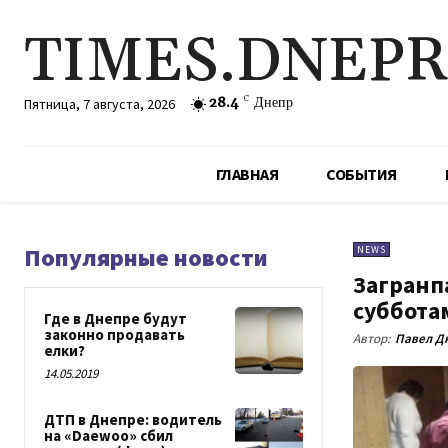
TIMES.DNEP
28.4
C
Днепр
Пятница, 7 августа, 2026
ГЛАВНАЯ
СОБЫТИЯ
Популярные новости
NEWS
Загранп
суббота
Где в Днепре будут
законно продавать
Автор:
Павел Д
елки?
14.05.2019
ДТП в Днепре: водитель
на «Daewoo» сбил