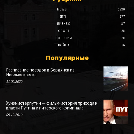
NEWS
5290
ДТП
377
БИЗНЕС
87
СПОРТ
38
СОБЫТИЯ
38
ВОЙНА
36
Популярные
Расписание поездок в Бердянск из
Новомосковска
11.02.2020
Хуизмистерпутин — фильм-история прихода к
власти Путина и питерского криминала
09.12.2019