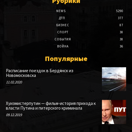
Рубрики
NEWS
5290
ДТП
377
БИЗНЕС
87
СПОРТ
38
СОБЫТИЯ
38
ВОЙНА
36
Популярные
Расписание поездок в Бердянск из
Новомосковска
11.02.2020
Хуизмистерпутин — фильм-история прихода к
власти Путина и питерского криминала
09.12.2019