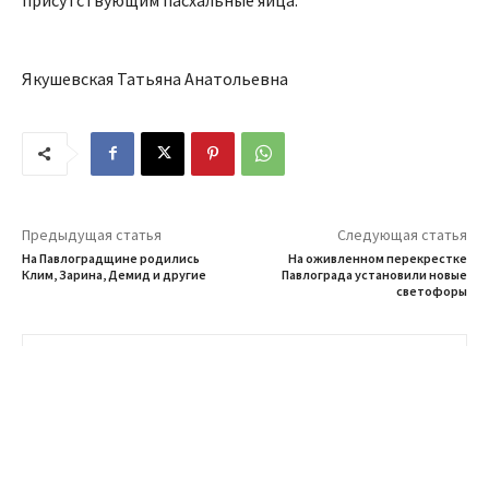
Якушевская Татьяна Анатольевна
Предыдущая статья
Следующая статья
На Павлоградщине родились
На оживленном перекрестке
Клим, Зарина, Демид и другие
Павлограда установили новые
светофоры