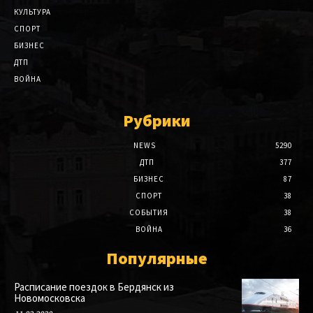
КУЛЬТУРА
СПОРТ
БИЗНЕС
ДТП
ВОЙНА
Рубрики
NEWS
5290
ДТП
377
БИЗНЕС
87
СПОРТ
38
СОБЫТИЯ
38
ВОЙНА
36
Популярные
Расписание поездок в Бердянск из
Новомосковска