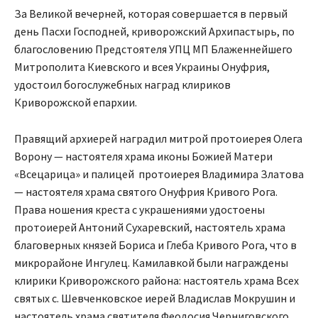
За Великой вечерней, которая совершается в первый
день Пасхи Господней, криворожский Архипастырь, по
благословению Предстоятеля УПЦ МП Блаженнейшего
Митрополита Киевского и всея Украины Онуфрия,
удостоил богослужебных наград клириков
Криворожской епархии.
Правящий архиерей наградил митрой протоиерея Олега
Ворону — настоятеля храма иконы Божией Матери
«Всецарица» и палицей протоиерея Владимира Златова
— настоятеля храма святого Онуфрия Кривого Рога.
Права ношения креста с украшениями удостоены
протоиерей Антоний Сухаревский, настоятель храма
благоверных князей Бориса и Глеба Кривого Рога, что в
микрорайоне Ингулец. Камилавкой были награждены
клирики Криворожского района: настоятель храма Всех
святых с. Шевченковское иерей Владислав Мокрушин и
настоятель храма святителя Феодосия Черниговского