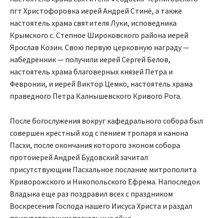
пгт Христофоровка иерей Андрей Стинё, а также
настоятель храма святителя Луки, исповедника
Крымского с. Степное Широковского района иерей
Ярослав Козин. Свою первую церковную награду —
набедренник — получили иерей Сергей Белов,
настоятель храма благоверных князей Петра и
Февронии, и иерей Виктор Цемко, настоятель храма
праведного Петра Калнышевского Кривого Рога.
После богослужения вокруг кафедрального собора был
совершен крестный ход с пением тропаря и канона
Пасхи, после окончания которого эконом собора
протоиерей Андрей Будовский зачитал
присутствующим Пасхальное послание митрополита
Криворожского и Никопольского Ефрема. Напоследок
Владыка еще раз поздравил всех с праздником
Воскресения Господа нашего Иисуса Христа и раздал
присутствующим пасхальные яйца.