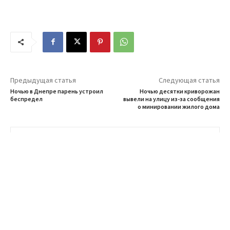
Предыдущая статья
Следующая статья
Ночью в Днепре парень устроил
Ночью десятки криворожан
беспредел
вывели на улицу из-за сообщения
о минировании жилого дома