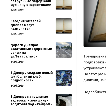
патрульные задержали
мужчину с наркотиками
14.05.2019
Сегодня жителей
Днепра могут
«замочить»
14.05.2019
Дороги Днепра:
залатанные «дорожные
раны» на
Тренировка п
ул.Театральной
подготовки к
14.05.2019
устраивают з
В Днепре создали новый
На этот раз
футбольный клуб:
дивизии, на 
подробности
14.05.2019
Подробности
В Днепре патрульные
задержали женщину-
водителя под «кайфом»