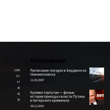
Популярные
Расписание поездок в Бердянск из
5290
Новомосковска
377
11.02.2020
87
38
Хуизмистерпутин — фильм-
38
история прихода к власти Путина
36
и питерского криминала
09.12.2019