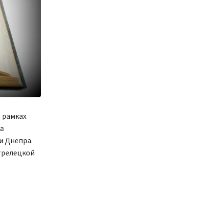
 рамках
а
и Днепра.
трелецкой