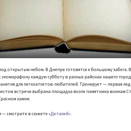
од открытым небом. В Днепре готовятся к большому забега. В
 экомарафону каждую субботу в разных районах нашего город
анятия для легкоатлетов-любителей. Тренирует — первая лед
 местом встречи выбрана площадка возле памятника воинам С
Красном камне.
 — смотрите в сюжете «
Деталей».