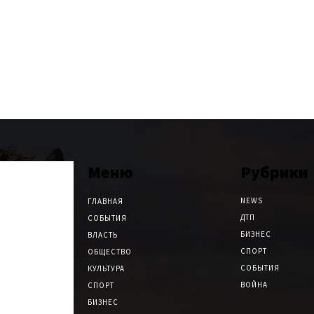
Меню
Рубрики
NEWS
ГЛАВНАЯ
ДТП
СОБЫТИЯ
БИЗНЕС
ВЛАСТЬ
СПОРТ
ОБЩЕСТВО
СОБЫТИЯ
КУЛЬТУРА
ВОЙНА
СПОРТ
БИЗНЕС