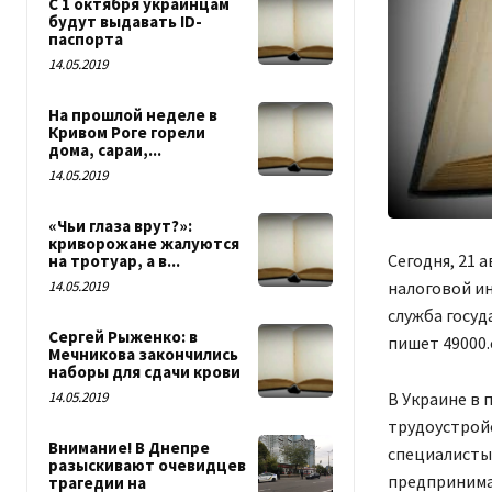
С 1 октября украинцам
будут выдавать ID-
паспорта
14.05.2019
На прошлой неделе в
Кривом Роге горели
дома, сараи,...
14.05.2019
«Чьи глаза врут?»:
криворожане жалуются
Сегодня, 21 
на тротуар, а в...
налоговой ин
14.05.2019
служба госу
Сергей Рыженко: в
пишет 49000.
Мечникова закончились
наборы для сдачи крови
В Украине в 
14.05.2019
трудоустройс
Внимание! В Днепре
специалисты
разыскивают очевидцев
предпринимат
трагедии на