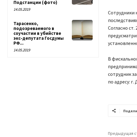
Подстанции (фото)
14.05.2019
Сотрудники 
последствия
Тарасенко,
Согласно ст.
подозреваемого в
соучастии в убийстве
предусматрив
экс-депутата Госдумы
установленн
РФ...
14.05.2019
В фискально
предпринимат
сотрудник за
по адресу: г.
Подели
Предыдущая с