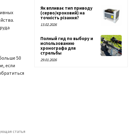
Як впливає тип приводу
тивных
(серво/кроковий) на
точність різання?
йства.
13.02.2026
труда
Полный гид по выбору и
использованию
хронографа для
стрельбы
больше 50
29.01.2026
е, если
 обратиться
ующая статья