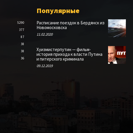
Популярные
Расписание поездок в Бердянск из
5290
Новомосковска
377
11.02.2020
87
38
Хуизмистерпутин — фильм-
38
история прихода к власти Путина
36
и питерского криминала
09.12.2019