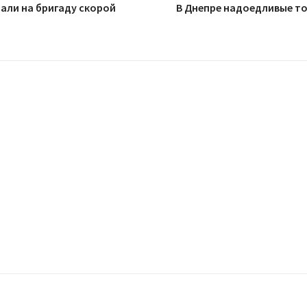
пали на бригаду скорой
В Днепре надоедливые т