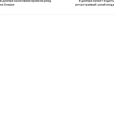
В Днепре налоговики провели рейд
В Днепре начнет ездить
на Озерке
ретротрамвай: узнай когда