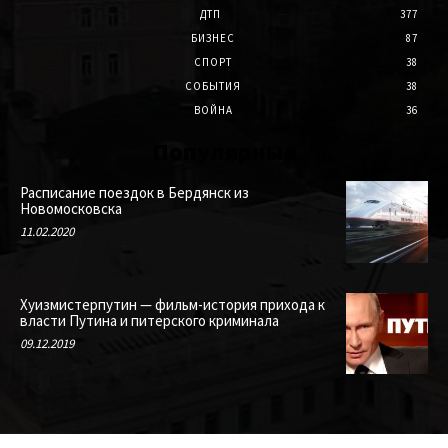
ДТП
377
БИЗНЕС
87
СПОРТ
38
СОБЫТИЯ
38
ВОЙНА
36
Популярные
Расписание поездок в Бердянск из
Новомосковска
11.02.2020
Хуизмистерпутин — фильм-история прихода к
власти Путина и питерского криминала
09.12.2019