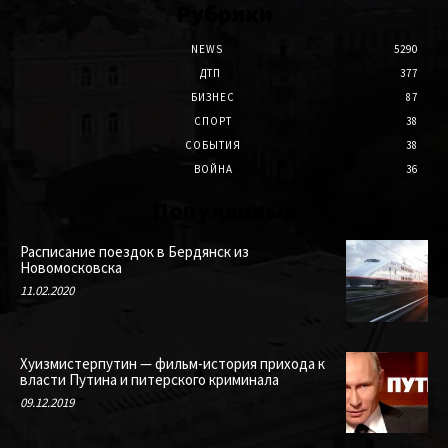
Рубрики
NEWS
5290
ДТП
377
БИЗНЕС
87
СПОРТ
38
СОБЫТИЯ
38
ВОЙНА
36
Популярные
Расписание поездок в Бердянск из
Новомосковска
11.02.2020
Хуизмистерпутин — фильм-история прихода к
власти Путина и питерского криминала
09.12.2019