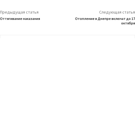
Предыдущая статья
Следующая статья
Оттягивание наказания
Отопление в Днепре включат до 17
октября