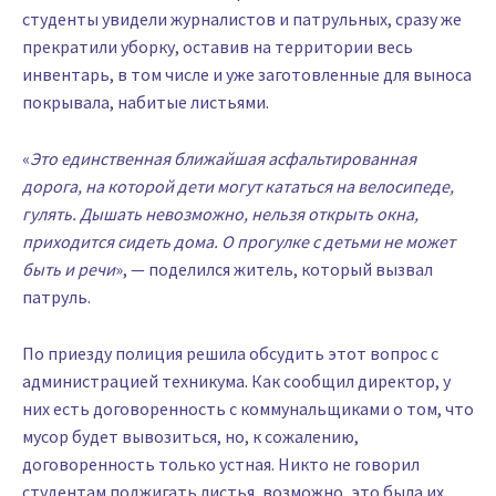
студенты увидели журналистов и патрульных, сразу же
прекратили уборку, оставив на территории весь
инвентарь, в том числе и уже заготовленные для выноса
покрывала, набитые листьями.
«
Это единственная ближайшая асфальтированная
дорога, на которой дети могут кататься на велосипеде,
гулять. Дышать невозможно, нельзя открыть окна,
приходится сидеть дома. О прогулке с детьми не может
быть и речи
», — поделился житель, который вызвал
патруль.
По приезду полиция решила обсудить этот вопрос с
администрацией техникума. Как сообщил директор, у
них есть договоренность с коммунальщиками о том, что
мусор будет вывозиться, но, к сожалению,
договоренность только устная. Никто не говорил
студентам поджигать листья, возможно, это была их