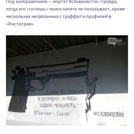
Под изображением — хєштег #слованастіні. Правда,
когда его «гуглишь» поиск ничего не показывает, кроме
нескольких несвязанных с граффити профилей в
«Инстаграм».