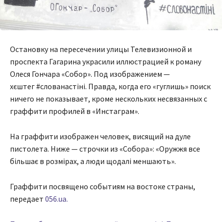
Остановку на пересечении улицы Телевизионной и
проспекта Гагарина украсили иллюстрацией к роману
Олеся Гончара «Собор». Под изображением —
хєштег #слованастіні. Правда, когда его «гуглишь» поиск
ничего не показывает, кроме нескольких несвязанных с
граффити профилей в «Инстаграм».
На граффити изображен человек, висящий на дуле
пистолета. Ниже — строчки из «Собора»: «Оружжя все
більшає в розмірах, а люди щодалі меншають».
Граффити посвящено событиям на востоке страны,
передает
056.ua.