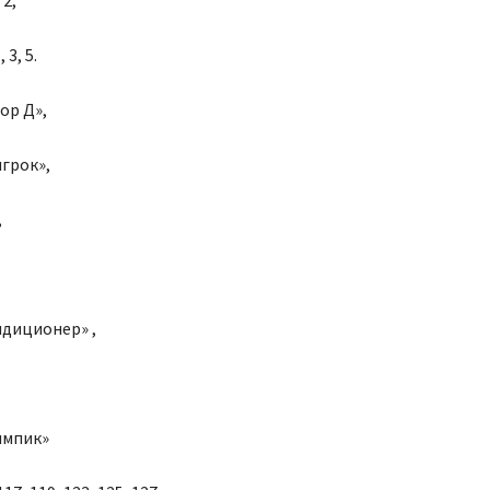
2,
 3, 5.
ор Д»,
игрок»,
,
ндиционер» ,
импик»