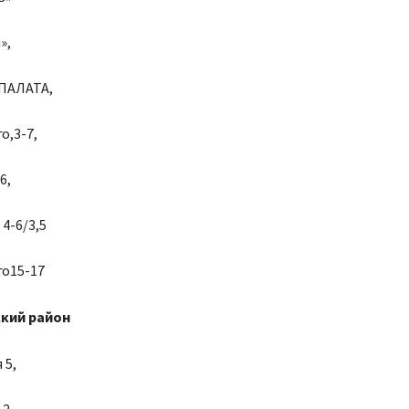
»,
ПАЛАТА,
о,3-7,
6,
4-6/3,5
го15-17
кий район
 5,