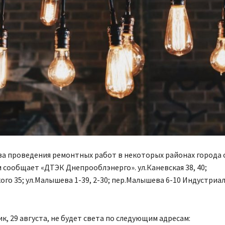
за проведения ремонтных работ в некоторых районах города
м сообщает «ДТЭК Днепрооблэнерго». ул.Каневская 38, 40;
ого 35; ул.Малышева 1-39, 2-30; пер.Малышева 6-10 Индустри
к, 29 августа, не будет света по следующим адресам: