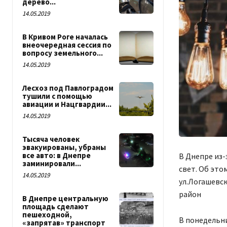
дерево...
14.05.2019
В Кривом Роге началась
внеочередная сессия по
вопросу земельного...
14.05.2019
Лесхоз под Павлоградом
тушили с помощью
авиации и Нацгвардии...
14.05.2019
Тысяча человек
эвакуированы, убраны
все авто: в Днепре
В Днепре из-
заминировали...
свет. Об это
14.05.2019
ул.Логашевск
район
В Днепре центральную
площадь сделают
пешеходной,
В понедельни
«запрятав» транспорт