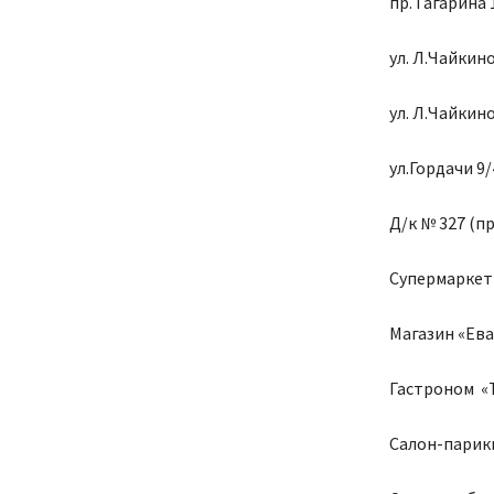
пр. Гагарина 1
ул. Л.Чайкиной
ул. Л.Чайкин
ул.Гордачи 9/
Д/к № 327 (пр
Супермаркет 
Магазин «Ева»
Гастроном «Т
Салон-парикм