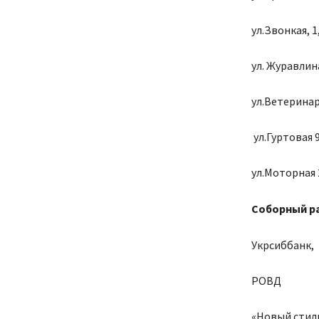
ул.Звонкая, 1,
ул. Журавлина
ул.Ветеринарн
ул.Гуртовая 
ул.Моторная 
Соборный р
Укрсиббанк,
РОВД
«Новый стил