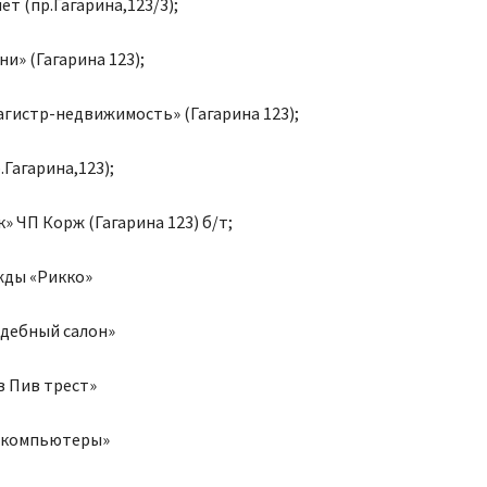
т (пр.Гагарина,123/3);
ни» (Гагарина 123);
гистр-недвижимость» (Гагарина 123);
.Гагарина,123);
» ЧП Корж (Гагарина 123) б/т;
жды «Рикко»
адебный салон»
в Пив трест»
у компьютеры»