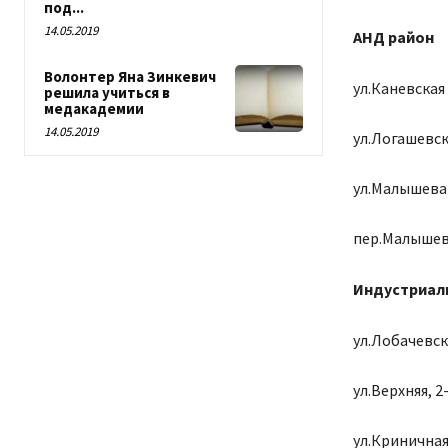
под...
14.05.2019
АНД район
Волонтер Яна Зинкевич
ул.Каневская 
решила учиться в
медакадемии
14.05.2019
ул.Логашевск
ул.Малышева 1
пер.Малышев
Индустриал
ул.Лобачевско
ул.Верхняя, 2-
ул.Криничная,