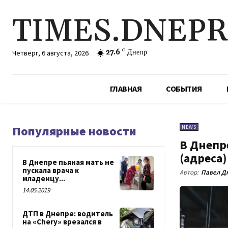
TIMES.DNEP
27.6
C
Днепр
Четверг, 6 августа, 2026
ГЛАВНАЯ
СОБЫТИЯ
Популярные новости
NEWS
В Днепре
(адреса)
В Днепре пьяная мать не
пускала врача к
Автор:
Павел Д
младенцу...
14.05.2019
ДТП в Днепре: водитель
на «Chery» врезался в