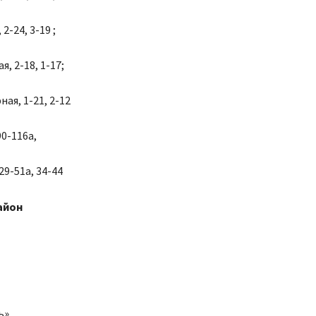
 2-24, 3-19 ;
я, 2-18, 1-17;
ая, 1-21, 2-12
90-116а,
29-51а, 34-44
айон
ь»