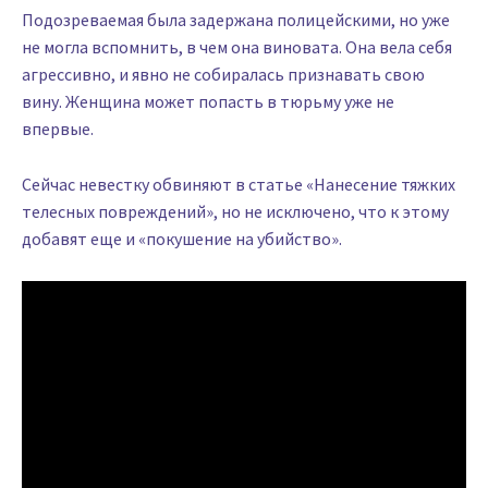
Подозреваемая была задержана полицейскими, но уже
не могла вспомнить, в чем она виновата. Она вела себя
агрессивно, и явно не собиралась признавать свою
вину. Женщина может попасть в тюрьму уже не
впервые.
Сейчас невестку обвиняют в статье «Нанесение тяжких
телесных повреждений», но не исключено, что к этому
добавят еще и «покушение на убийство».