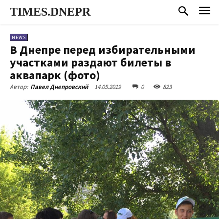
TIMES.DNEPR
NEWS
В Днепре перед избирательными
участками раздают билеты в
аквапарк (фото)
14.05.2019
0
823
Автор:
Павел Днепровский