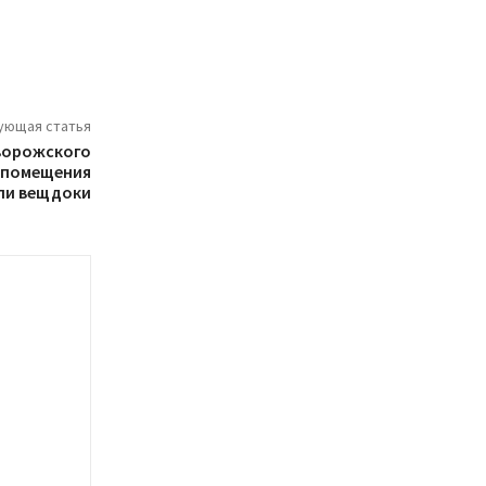
ующая статья
иворожского
 помещения
ли вещдоки