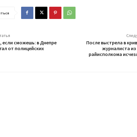
ться
татья
След
, если сможешь: в Днепре
После выстрела в кр
гал от полицейских
журналиста из
райисполкома исчез