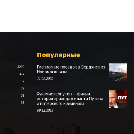
Популярные
Расписание поездок в Бердянск из
5290
Новомосковска
377
11.02.2020
87
38
Хуизмистерпутин — фильм-
38
история прихода к власти Путина
36
и питерского криминала
09.12.2019