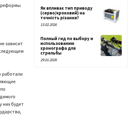
й реформы.
Як впливає тип приводу
(серво/кроковий) на
точність різання?
13.02.2026
Полный гид по выбору и
не зависит
использованию
хронографа для
 следующем
стрельбы
29.01.2026
о работали
вляющее
 по
одимого
у них будет
ударства,