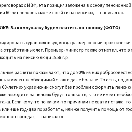
ереговорах с МВФ, эта позиция заложена в основу пенсионно
и 60 лет человек сможет выйти на пенсию», — написал он.
КЖЕ: З
а коммуналку будем платить по-новому (ФОТО)
видировать «уравниловку», когда размер пенсии практически 
ва отработанных лет. Премьер-министр также отметил, что в
ыходить на пенсию люди 1958 г.р.
льные расчеты показывают, что до 90% из них добросовестн
нь и имеют необходимый стаж и даже больше. То есть, пода
 60-летних украинский смогут без проблем оформить пенсию
же выходить на пенсию будут только те, кто не имеет необх
тажа. Если кому-то по каким-то причинам не хватит стажа, то 
или еще год-два поработать, или же получить помощь от гос
сионного фонда», — написал он.