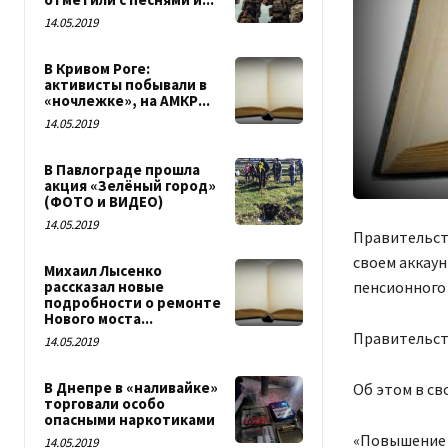
14.05.2019
В Кривом Роге:
активисты побывали в
«ночлежке», на АМКР...
14.05.2019
В Павлограде прошла
акция «Зелёный город»
(ФОТО и ВИДЕО)
14.05.2019
Правительст
своем аккау
Михаил Лысенко
пенсионного 
рассказал новые
подробности о ремонте
Нового моста...
Правительст
14.05.2019
В Днепре в «наливайке»
Об этом в св
торговали особо
опасными наркотиками
«
Повышение п
14.05.2019