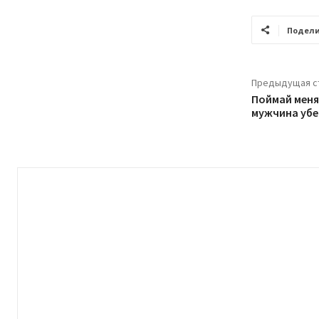
Подели
Предыдущая с
Поймай меня
мужчина убе