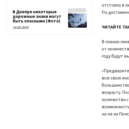
отстояло в п
В Днепре некоторые
По достижени
дорожные знаки могут
быть опасными (Фото)
ЧИТАЙТЕ ТА
14.05.2019
В планах лик
от количест
году будут в
«Предварите
всю свою жиз
большинство
возрасту.
Поз
количества с
возможность 
но не из Пен