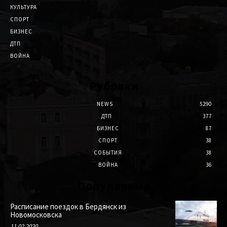
КУЛЬТУРА
СПОРТ
БИЗНЕС
ДТП
ВОЙНА
Рубрики
NEWS
5290
ДТП
377
БИЗНЕС
87
СПОРТ
38
СОБЫТИЯ
38
ВОЙНА
36
Популярные
Расписание поездок в Бердянск из
Новомосковска
11.02.2020