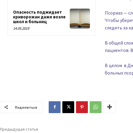
Опасность поджидает
Псориаз — сл
криворожан даже возле
Чтобы убереч
школ и больниц
следить за к
14.05.2019
В общей слож
пациентов. В
В целом в Д
больных псо
Поделиться
Предыдущая статья