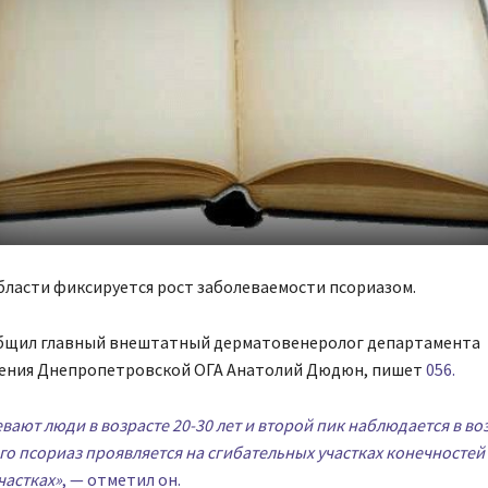
бласти фиксируется рост заболеваемости псориазом.
бщил главный внештатный дерматовенеролог департамента
ения Днепропетровской ОГА Анатолий Дюдюн, пишет
056.
вают люди в возрасте 20-30 лет и второй пик наблюдается в воз
его псориаз проявляется на сгибательных участках конечностей 
частках»
, — отметил он.