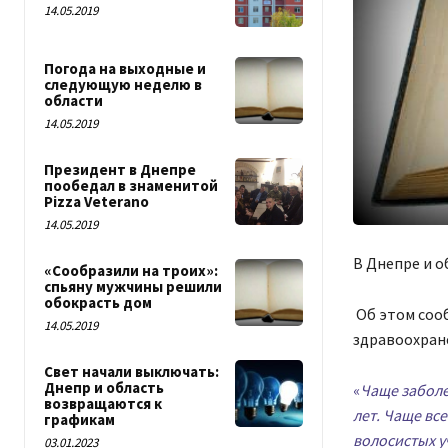
14.05.2019
Погода на выходные и
следующую неделю в
области
14.05.2019
Президент в Днепре
пообедал в знаменитой
Pizza Veterano
14.05.2019
В Днепре и о
«Сообразили на троих»:
спьяну мужчины решили
обокрасть дом
Об этом соо
14.05.2019
здравоохран
Свет начали выключать:
Днепр и область
«
Чаще заболе
возвращаются к
лет. Чаще вс
графикам
волосистых у
03.01.2023