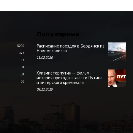
Популярные
Расписание поездок в Бердянск из
5290
Новомосковска
377
11.02.2020
87
38
Хуизмистерпутин — фильм-
38
история прихода к власти Путина
36
и питерского криминала
09.12.2019