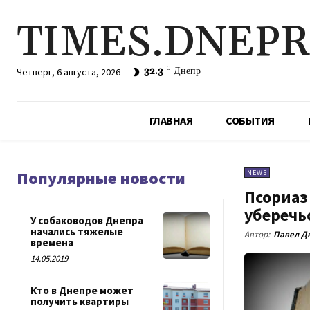
TIMES.DNEP
32.3
C
Днепр
Четверг, 6 августа, 2026
ГЛАВНАЯ
СОБЫТИЯ
Популярные новости
NEWS
Псориаз 
уберечь
У собаководов Днепра
начались тяжелые
Автор:
Павел Д
времена
14.05.2019
Кто в Днепре может
получить квартиры