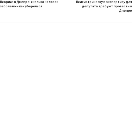
Псориаз в Днепре: сколько человек
Психиатрическую экспертизу для
заболело и как уберечься
депутата требуют провести в
Днепре