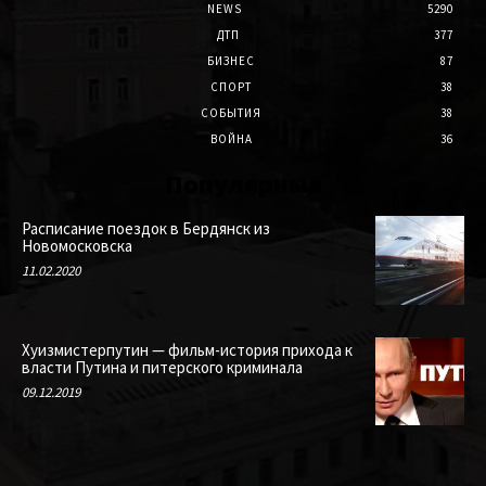
NEWS
5290
ДТП
377
БИЗНЕС
87
СПОРТ
38
СОБЫТИЯ
38
ВОЙНА
36
Популярные
Расписание поездок в Бердянск из
Новомосковска
11.02.2020
Хуизмистерпутин — фильм-история прихода к
власти Путина и питерского криминала
09.12.2019