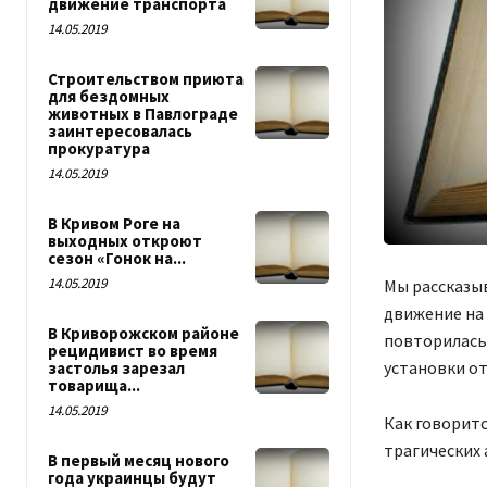
движение транспорта
14.05.2019
Строительством приюта
для бездомных
животных в Павлограде
заинтересовалась
прокуратура
14.05.2019
В Кривом Роге на
выходных откроют
сезон «Гонок на...
14.05.2019
Мы рассказыв
движение на 
В Криворожском районе
повторилась
рецидивист во время
установки о
застолья зарезал
товарища...
14.05.2019
Как говоритс
трагических 
В первый месяц нового
года украинцы будут