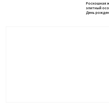
Роскошная ж
элитный осо
День рождени