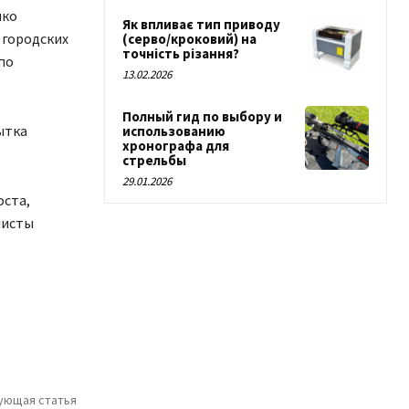
нко
Як впливає тип приводу
 городских
(серво/кроковий) на
точність різання?
по
13.02.2026
Полный гид по выбору и
ытка
использованию
хронографа для
стрельбы
29.01.2026
оста,
листы
ующая статья