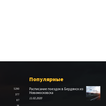
Популярные
Расписание поездок в Бердянск из
5290
Новомосковска
377
11.02.2020
87
38