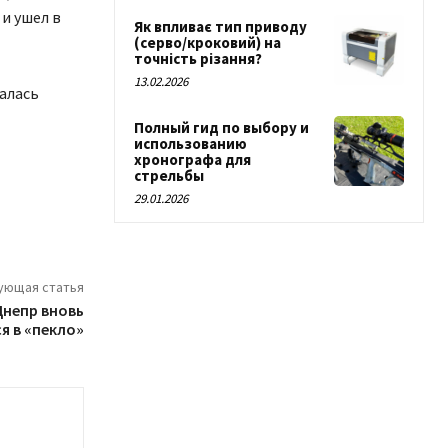
 и ушел в
Як впливає тип приводу
(серво/кроковий) на
точність різання?
13.02.2026
чалась
Полный гид по выбору и
использованию
хронографа для
стрельбы
29.01.2026
ующая статья
Днепр вновь
я в «пекло»