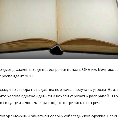
Эдмонд Саакян в ходе перестрелки попал в ОКБ им. Мечникова
рреспондент УНН .
азал, что его брат с недавних пор начал получать угрозы. Неи
что человек должен деньги и начали угрожать расправой. Чт
в ситуации человек с братом договорились о встрече.
говора мужчины заметили у своих собеседников оружие. Саакя