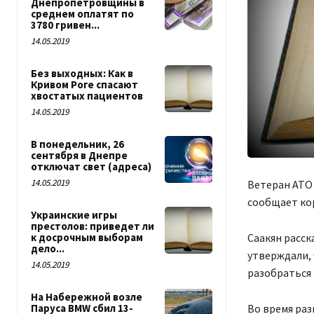
Днепропетровщины в
среднем оплатят по
3780 гривен...
14.05.2019
Без выходных: Как в
Кривом Роге спасают
хвостатых пациентов
14.05.2019
В понедельник, 26
сентября в Днепре
отключат свет (адреса)
14.05.2019
Ветеран АТО 
сообщает ко
Украинские игры
престолов: приведет ли
Саакян расск
к досрочным выборам
дело...
утверждали, 
14.05.2019
разобраться 
На Набережной возле
Во время раз
Паруса BMW сбил 13-