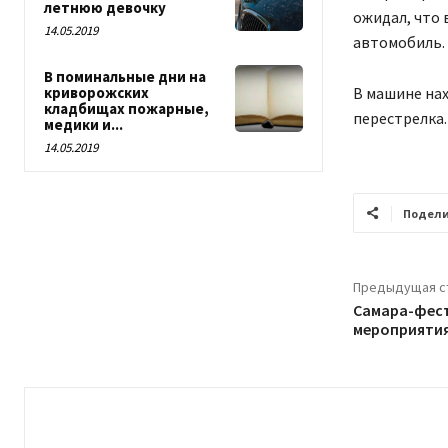
летнюю девочку
ожидал, что 
14.05.2019
автомобиль.
В поминальные дни на
В машине нах
криворожских
кладбищах пожарные,
перестрелка.
медики и...
14.05.2019
Подели
Предыдущая с
Самара-фест
мероприяти