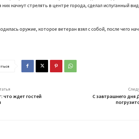
в них начнут стрелять в центре города, сделал испуганный вид
одилась оружие, которое ветеран взял с собой, после чего на
ться
татья
След
: что ждет гостей
С завтрашнего дня 
я
погрузитс