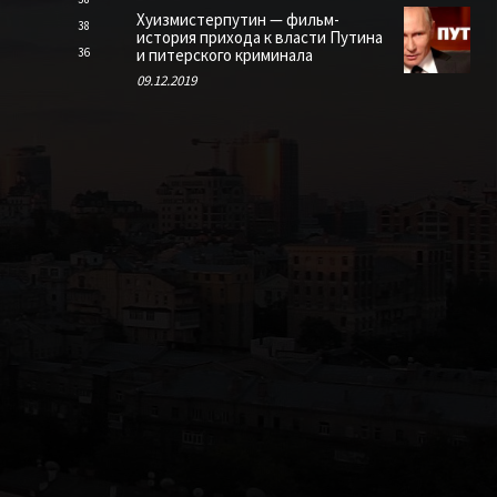
Хуизмистерпутин — фильм-
38
история прихода к власти Путина
36
и питерского криминала
09.12.2019