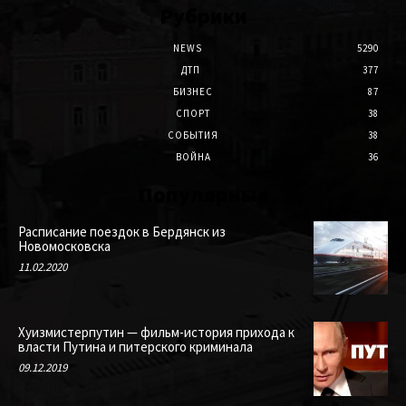
Рубрики
NEWS
5290
ДТП
377
БИЗНЕС
87
СПОРТ
38
СОБЫТИЯ
38
ВОЙНА
36
Популярные
Расписание поездок в Бердянск из
Новомосковска
11.02.2020
Хуизмистерпутин — фильм-история прихода к
власти Путина и питерского криминала
09.12.2019