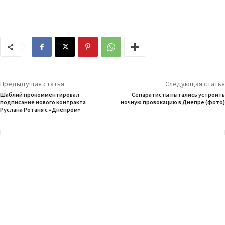
Предыдущая статья
Следующая статья
Шаблий прокомментировал
Сепаратисты пытались устроить
подписание нового контракта
ночную провокацию в Днепре (фото)
Руслана Ротаня с «Днепром»