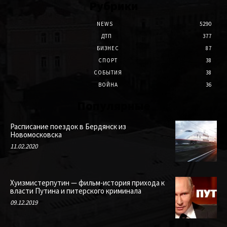
Рубрики
NEWS
5290
ДТП
377
БИЗНЕС
87
СПОРТ
38
СОБЫТИЯ
38
ВОЙНА
36
Популярные
Расписание поездок в Бердянск из
Новомосковска
11.02.2020
Хуизмистерпутин — фильм-история прихода к
власти Путина и питерского криминала
09.12.2019