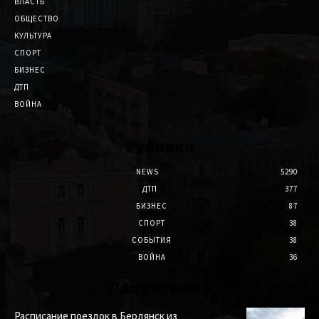
ВЛАСТЬ
ОБЩЕСТВО
КУЛЬТУРА
СПОРТ
БИЗНЕС
ДТП
ВОЙНА
Рубрики
NEWS
5290
ДТП
377
БИЗНЕС
87
СПОРТ
38
СОБЫТИЯ
38
ВОЙНА
36
Популярные
Расписание поездок в Бердянск из