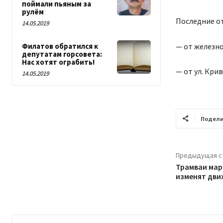
поймали пьяным за
рулём
Последние от
14.05.2019
— от железно
Филатов обратился к
депутатам горсовета:
Нас хотят ограбить!
— от ул. Крив
14.05.2019
Подели
Предыдущая с
Трамваи мар
изменят дви