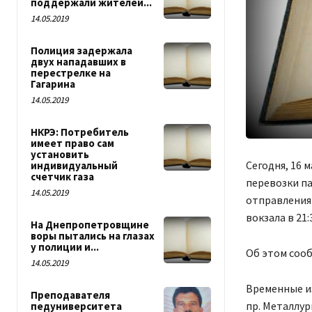
поддержали жителей...
14.05.2019
Полиция задержала
двух нападавших в
перестрелке на
Гагарина
14.05.2019
НКРЭ: Потребитель
имеет право сам
установить
Сегодня, 16 
индивидуальный
счетчик газа
перевозки па
14.05.2019
отправления
вокзала в 21:
На Днепропетровщине
воры пытались на глазах
у полиции и...
Об этом сооб
14.05.2019
Временные и
Преподавателя
пр. Металлур
педуниверситета