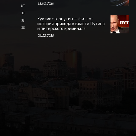
11.02.2020
87
38
Хуизмистерпутин — фильм-
38
история прихода к власти Путина
36
и питерского криминала
09.12.2019