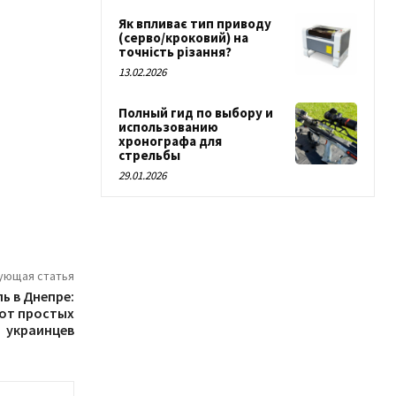
Як впливає тип приводу
(серво/кроковий) на
точність різання?
13.02.2026
Полный гид по выбору и
использованию
хронографа для
стрельбы
29.01.2026
ующая статья
ь в Днепре:
от простых
украинцев