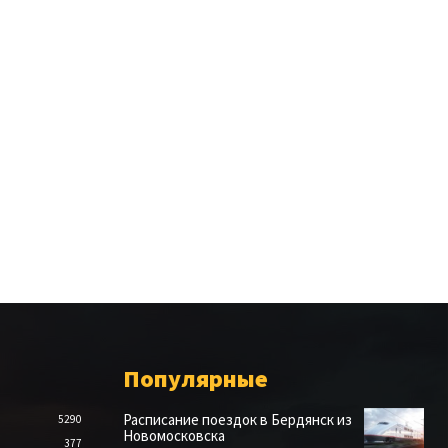
Популярные
Расписание поездок в Бердянск из
5290
Новомосковска
377