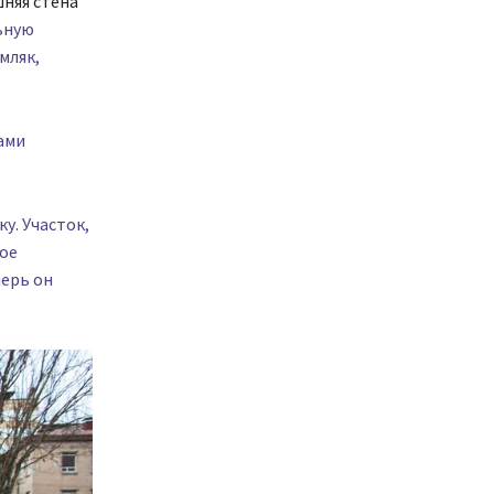
шняя стена
ьную
мляк,
ами
у. Участок,
гое
перь он