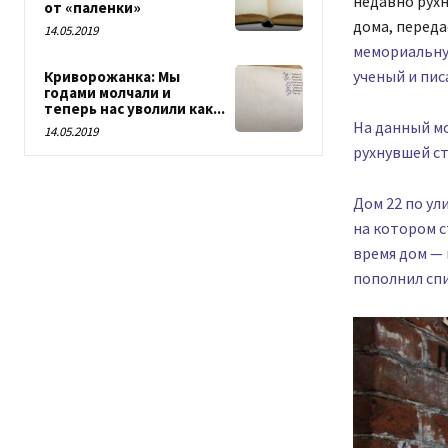
недавно рухн
от «паленки»
дома, перед
14.05.2019
мемориальную
ученый и пис
Криворожанка: Мы
годами молчали и
теперь нас уволили как...
На данный мо
14.05.2019
рухнувшей ст
Дом 22 по ул
на котором с
время дом — 
пополнил спи