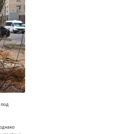
 под
 однако