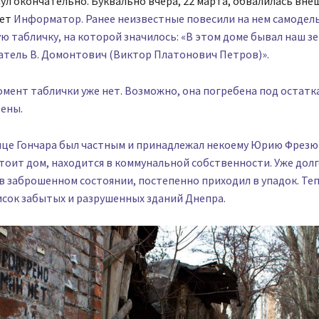
ул окончательно. Буквально вчера, 22 марта, обвалилась вне
ает
Информатор. Ранее неизвестные повесили на нем самодел
 табличку, на которой значилось: «В этом доме бывал наш зе
атель В. Домонтович (Виктор Платонович Петров)».
мент таблички уже нет. Возможно, она погребена под остатк
ены.
ице Гончара был частным и принадлежал некоему Юрию Фрезюк
тоит дом, находится в коммунальной собственности. Уже дол
в заброшенном состоянии, постепенно приходил в упадок. Те
сок забытых и разрушенных зданий Днепра.