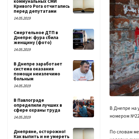
коммунальных СМИ
Кривого Рога отчитались
перед депутатами
14.05.2019
Смертельное ДТП в
Днепре: фура сбила
женщину (фото)
14.05.2019
В Днепре заработает
система оказания
помощи неизлечимо
больным
14.05.2019
В Павлограде
определили лучших в
В Днепре на 
сфере охраны труда
номером №22
14.05.2019
По словам ме
Днепряне, осторожно!
Как выпить и не умереть