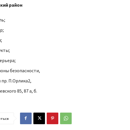
кий район
ль;
р;
;
укты;
ерьера;
оны безопасности,
 пр. П.Орлика2,
евского 85, 87 а, б.
ться