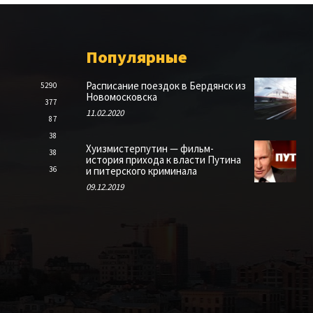
Популярные
Расписание поездок в Бердянск из
5290
Новомосковска
377
11.02.2020
87
38
Хуизмистерпутин — фильм-
38
история прихода к власти Путина
36
и питерского криминала
09.12.2019