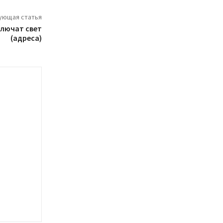
ующая статья
ключат свет
(адреса)