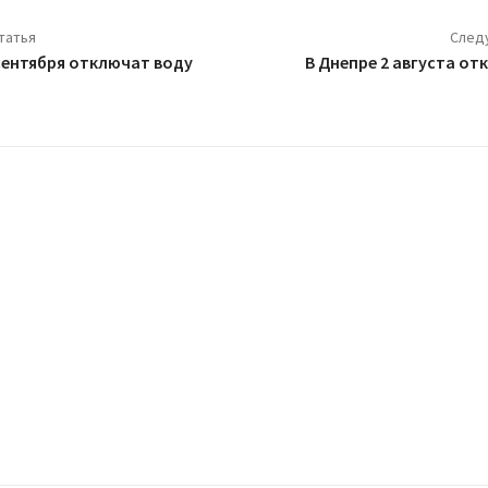
татья
След
 сентября отключат воду
В Днепре 2 августа от