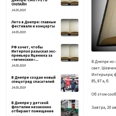
ОНЛАЙН
14.05.2019
Лето в Днепре: главные
фестивали и концерты
14.05.2019
РФ хочет, чтобы
Интерпол разыскал экс-
премьера Яценюка за
«чеченские»...
В Днепре из-
14.05.2019
свет. Шевчен
Интерьера; ф
В Днепре создан новый
85, 87 а, б.
спецотряд спасателей
14.05.2019
Об этом соо
В Днепре у детской
флотилии незаконно
Завтра, 20 а
отбирают помещение