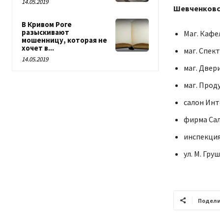
14.05.2019
Шевченковс
В Кривом Роге
разыскивают
Маг. Кафе
мошенницу, которая не
хочет в...
маг. Спект
14.05.2019
маг. Двери
маг. Прод
салон Инт
фирма Сал
инспекция
ул. М. Груш
Подели