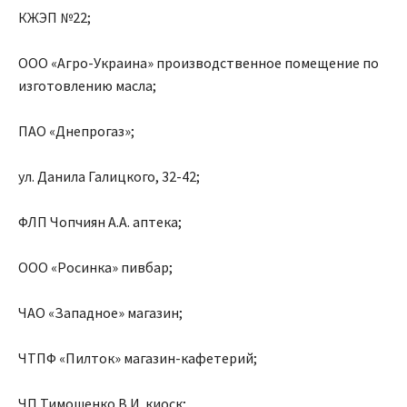
КЖЭП №22;
ООО «Агро-Украина» производственное помещение по
изготовлению масла;
ПАО «Днепрогаз»;
ул. Данила Галицкого, 32-42;
ФЛП Чопчиян А.А. аптека;
ООО «Росинка» пивбар;
ЧАО «Западное» магазин;
ЧТПФ «Пилток» магазин-кафетерий;
ЧП Тимошенко В.И. киоск;