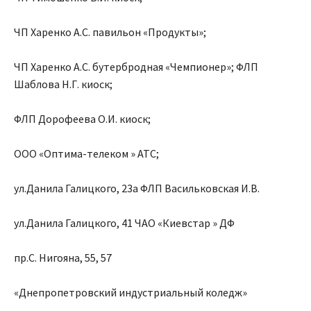
ЧП Харенко А.С. павильон «Продукты»;
ЧП Харенко А.С. бутербродная «Чемпионер»; ФЛП
Шаблова Н.Г. киоск;
ФЛП Дорофеева О.И. киоск;
ООО «Оптима-телеком » АТС;
ул.Данила Галицкого, 23а ФЛП Васильковская И.В.
ул.Данила Галицкого, 41 ЧАО «Киевстар » ДФ
пр.С. Нигояна, 55, 57
«Днепропетровский индустриальный коледж»