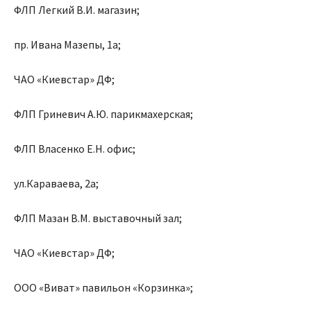
ФЛП Легкий В.И. магазин;
пр. Ивана Мазепы, 1а;
ЧАО «Киевстар» ДФ;
ФЛП Гриневич А.Ю. парикмахерская;
ФЛП Власенко Е.Н. офис;
ул.Караваева, 2а;
ФЛП Мазан В.М. выставочный зал;
ЧАО «Киевстар» ДФ;
ООО «Виват» павильон «Корзинка»;