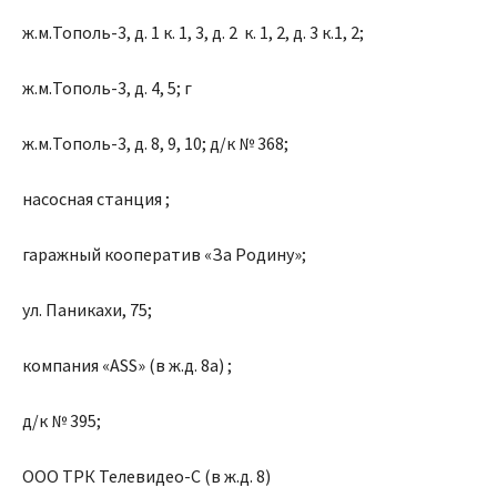
ж.м.Тополь-3, д. 1 к. 1, 3, д. 2 к. 1, 2, д. 3 к.1, 2;
ж.м.Тополь-3, д. 4, 5; г
ж.м.Тополь-3, д. 8, 9, 10; д/к № 368;
насосная станция ;
гаражный кооператив «За Родину»;
ул. Паникахи, 75;
компания «ASS» (в ж.д. 8а) ;
д/к № 395;
ООО ТРК Телевидео-С (в ж.д. 8)