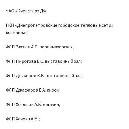
ЧАО «Киевстар» ДФ;
ГКП «Днепропетровские городские тепловые сети»
котельная;
ФЛП Зюзюн А.П. парикмахерская;
ФЛП Пирогова Е.С. выставочный зал;
ФЛП Дьяконов К.В. выставочный зал;
ФЛП Джафаров Е.А. киоск;
ФЛП Хотяшов А.В. магазин;
ФЛП Хечоян А.М.;