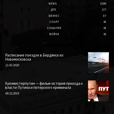
NEWS
5290
ДТП
377
БИЗНЕС
87
СПОРТ
38
СОБЫТИЯ
38
ВОЙНА
36
Популярные
Расписание поездок в Бердянск из
Новомосковска
11.02.2020
Хуизмистерпутин — фильм-история прихода к
власти Путина и питерского криминала
09.12.2019