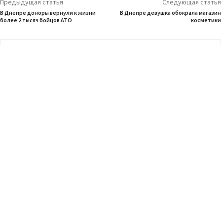
Предыдущая статья
Следующая статья
В Днепре доноры вернули к жизни
В Днепре девушка обокрала магазин
более 2 тысяч бойцов АТО
косметики