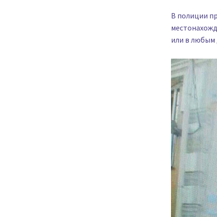
В полиции пр
местонахожде
или в любым