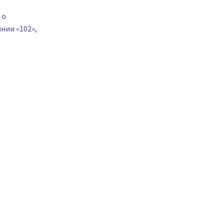
 о
нии «102»,