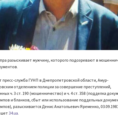
пра разыскивает мужчину, которого подозревают в мошеннич
кументов.
 пресс-служба ГУНП в Днепропетровской области, Амур-
вским отделением полиции за совершение преступлений,
ых ч. 3 ст. 190 (мошенничество) и ч. 4 ст. 358 (подделка доку
мпов и бланков, сбыт или использование поддельных докуме
мпов), разыскивается Денис Анатольевич Яременко, 03.09.198
ишет
34.ua.