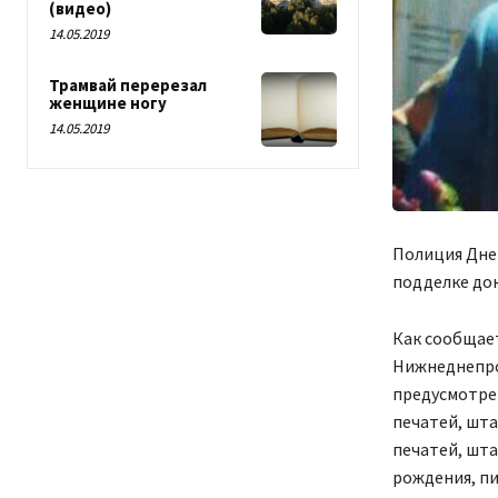
(видео)
14.05.2019
Трамвай перерезал
женщине ногу
14.05.2019
Полиция Дне
подделке до
Как сообщает
Нижнеднепро
предусмотренн
печатей, шта
печатей, шта
рождения, п