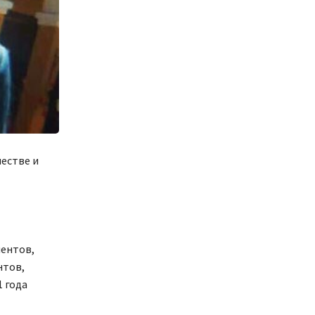
естве и
ментов,
нтов,
1 года