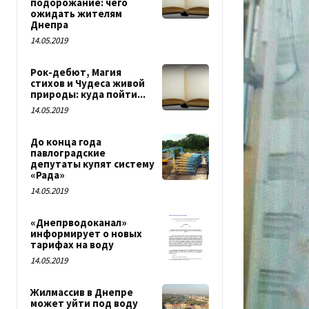
подорожание: чего
ожидать жителям
Днепра
14.05.2019
Рок-дебют, Магия
стихов и Чудеса живой
природы: куда пойти...
14.05.2019
До конца года
павлоградские
депутаты купят систему
«Рада»
14.05.2019
«Днепрводоканал»
информирует о новых
тарифах на воду
14.05.2019
Жилмассив в Днепре
может уйти под воду