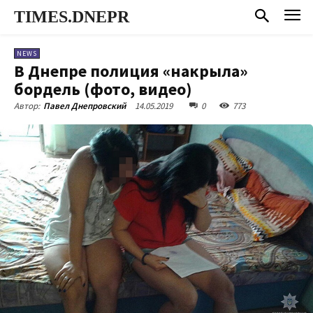
TIMES.DNEPR
NEWS
В Днепре полиция «накрыла»
бордель (фото, видео)
14.05.2019
0
773
Автор:
Павел Днепровский