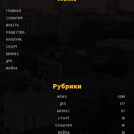
ГЛАВНАЯ
СОБЫТИЯ
ВЛАСТЬ
ОБЩЕСТВО
КУЛЬТУРА
СПОРТ
БИЗНЕС
ДТП
ВОЙНА
Рубрики
NEWS
5290
ДТП
377
БИЗНЕС
87
СПОРТ
38
СОБЫТИЯ
38
ВОЙНА
36