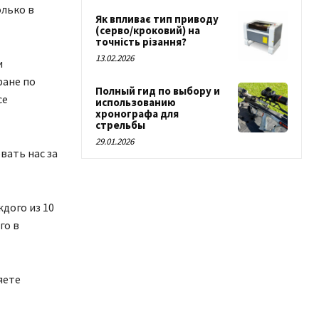
лько в
Як впливає тип приводу
(серво/кроковий) на
точність різання?
13.02.2026
и
ране по
Полный гид по выбору и
се
использованию
хронографа для
стрельбы
29.01.2026
вать нас за
ждого из 10
го в
яете