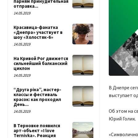
парням принудительная
отправка...
14.05.2019
Красавица-фанатка
«Днепра» участвует в
шоу «Холостяк-6»
14.05.2019
На Кривой Рог движется
сильнейший балканский
циклон
14.05.2019
В Днепре сег
“Друга ріка”, мастер-
классы и фестиваль
выступает од
красок: как проходил
День...
Об этом на с
14.05.2019
Юрий Голик.
В Терновке появился
арт-объект «I love
«Символично,
Ternivka». Реакция