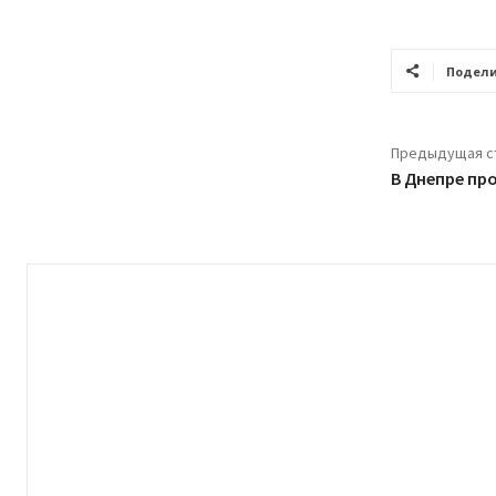
Подели
Предыдущая с
В Днепре пр