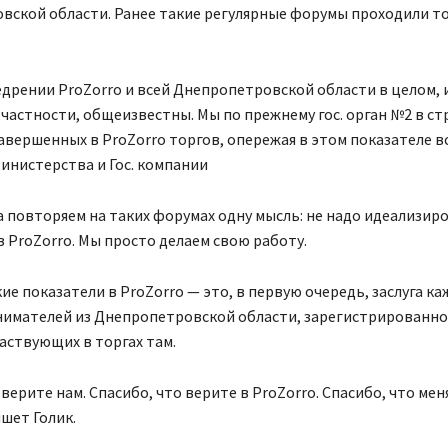
вской области. Ранее такие регулярные форумы проходили то
едрении ProZorro и всей Днепропетровской области в целом, 
частности, общеизвестны. Мы по прежнему гос. орган №2 в ст
авершенных в ProZorro торгов, опережая в этом показателе в
инистерства и Гос. компании
а повторяем на таких форумах одну мысль: не надо идеализиро
в ProZorro. Мы просто делаем свою работу.
ие показатели в ProZorro — это, в первую очередь, заслуга ка
нимателей из Днепропетровской области, зарегистрированно
частвующих в торгах там.
 верите нам. Спасибо, что верите в ProZorro. Спасибо, что мен
ишет Голик.