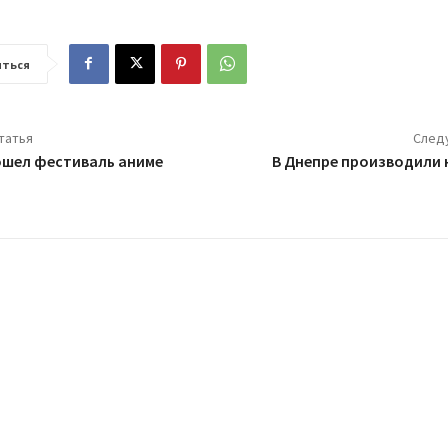
ться
татья
След
ошел фестиваль аниме
В Днепре производили