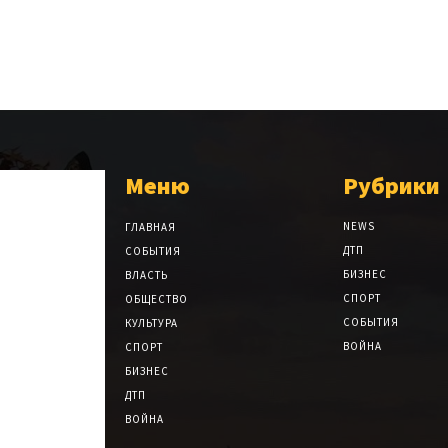
Меню
Рубрики
NEWS
ГЛАВНАЯ
ДТП
СОБЫТИЯ
БИЗНЕС
ВЛАСТЬ
СПОРТ
ОБЩЕСТВО
СОБЫТИЯ
КУЛЬТУРА
ВОЙНА
СПОРТ
БИЗНЕС
ДТП
ВОЙНА