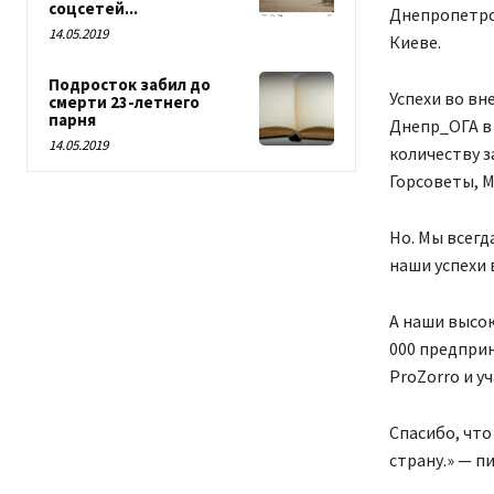
соцсетей...
Днепропетро
14.05.2019
Киеве.
Подросток забил до
Успехи во вн
смерти 23-летнего
парня
Днепр_ОГА в 
14.05.2019
количеству з
Горсоветы, М
Но. Мы всегд
наши успехи 
А наши высок
000 предпри
ProZorro и у
Спасибо, что
страну.» — п