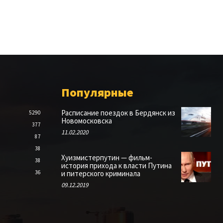
Популярные
Расписание поездок в Бердянск из
5290
Новомосковска
377
11.02.2020
87
38
Хуизмистерпутин — фильм-
38
история прихода к власти Путина
36
и питерского криминала
09.12.2019