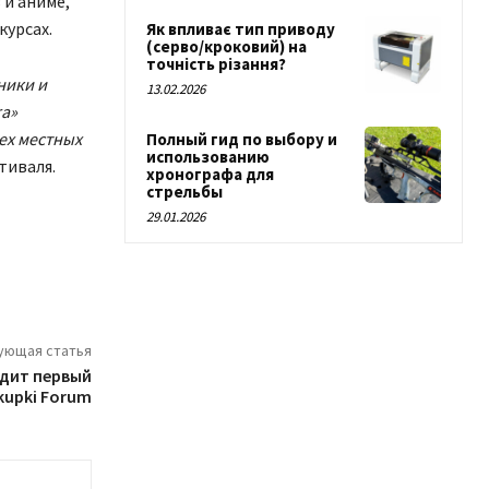
и аниме,
курсах.
Як впливає тип приводу
(серво/кроковий) на
точність різання?
ники и
13.02.2026
ra»
ех местных
Полный гид по выбору и
использованию
тиваля.
хронографа для
стрельбы
29.01.2026
ующая статья
одит первый
kupki Forum