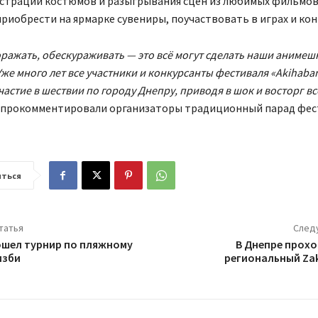
страции костюмов и разыгрывания сцен из любимых фильмов 
приобрести на ярмарке сувениры, поучаствовать в играх и кон
оражать, обескураживать — это всё могут сделать наши анимеш
же много лет все участники и конкурсанты фестиваля «Akihaba
астие в шествии по городу Днепру, приводя в шок и восторг вс
— прокомментировали организаторы традиционный парад фес
ться
татья
След
ошел турнир по пляжному
В Днепре прох
изби
региональный Za