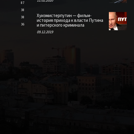
11.02.2020
87
38
Хуизмистерпутин — фильм-
38
история прихода к власти Путина
36
и питерского криминала
09.12.2019