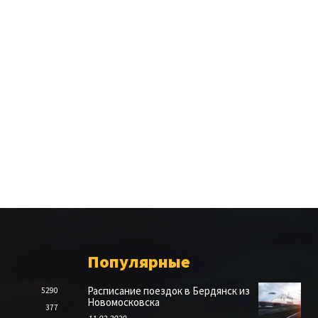
Популярные
Расписание поездок в Бердянск из
5290
Новомосковска
377