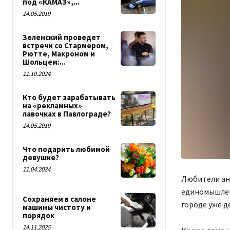
под «КАМАЗ»,...
14.05.2019
Зеленский проведет
встречи со Стармером,
Рютте, Макроном и
Шольцем:...
11.10.2024
Кто будет зарабатывать
на «рекламных»
лавочках в Павлограде?
14.05.2019
Что подарить любимой
девушке?
11.04.2024
Любители ани
единомышлен
Сохраняем в салоне
городе уже де
машины чистоту и
порядок
14.11.2025