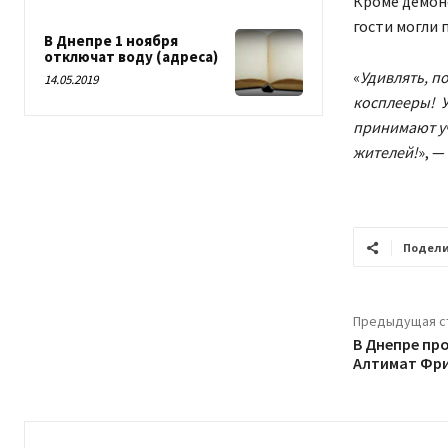
Кроме демон
гости могли 
В Днепре 1 ноября
отключат воду (адреса)
«
Удивлять, п
14.05.2019
косплееры! У
принимают уч
жителей!
», 
Подели
Предыдущая с
В Днепре пр
Алтимат Фр