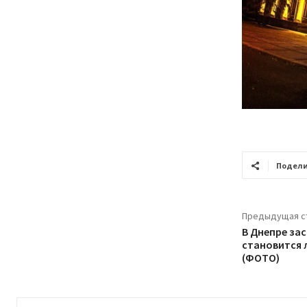
Подели
Предыдущая с
В Днепре за
становится 
(ФОТО)