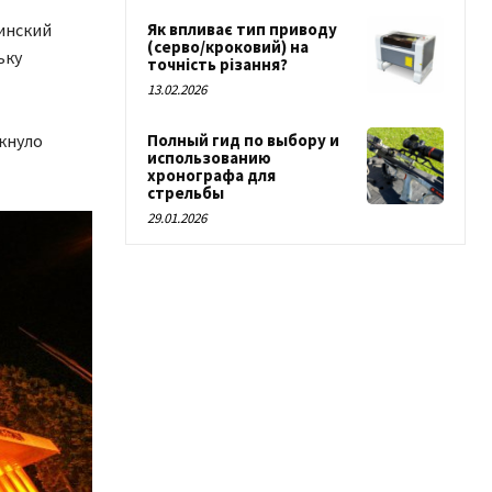
инский
Як впливає тип приводу
(серво/кроковий) на
ьку
точність різання?
13.02.2026
кнуло
Полный гид по выбору и
использованию
хронографа для
стрельбы
29.01.2026