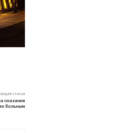
ующая статья
ма оказания
мо больным