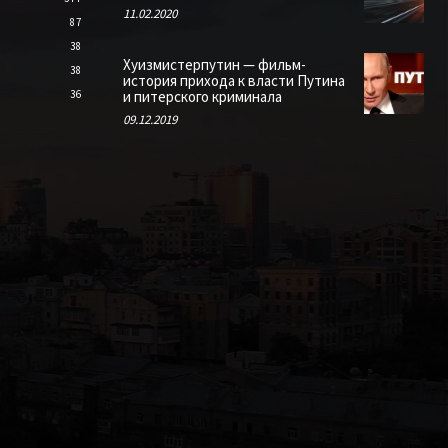
11.02.2020
87
38
Хуизмистерпутин — фильм-
38
история прихода к власти Путина
36
и питерского криминала
09.12.2019