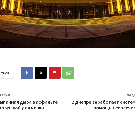
ться
татья
След
сыпанная дыра в асфальте
В Днепре заработает систе
ловушкой для машин
помощи неизлечи