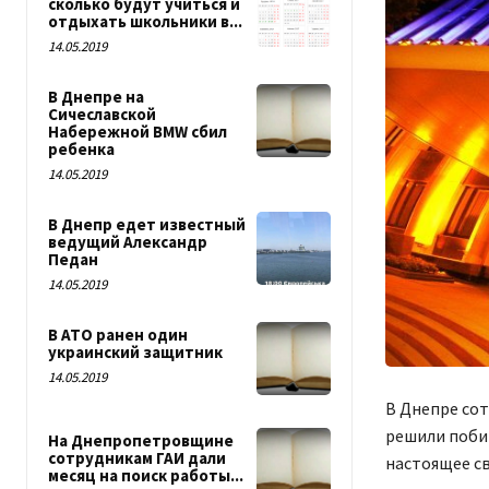
сколько будут учиться и
отдыхать школьники в...
14.05.2019
В Днепре на
Сичеславской
Набережной BMW сбил
ребенка
14.05.2019
В Днепр едет известный
ведущий Александр
Педан
14.05.2019
В АТО ранен один
украинский защитник
14.05.2019
В Днепре со
решили побит
На Днепропетровщине
сотрудникам ГАИ дали
настоящее с
месяц на поиск работы...