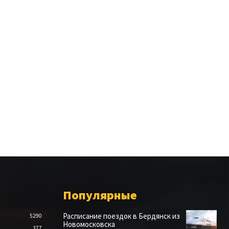
Популярные
Расписание поездок в Бердянск из
5290
Новомосковска
377