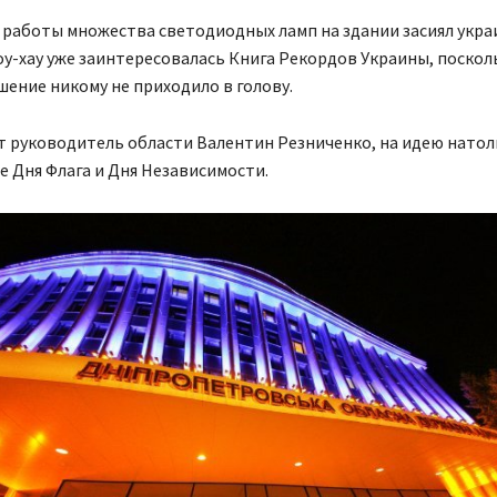
 работы множества светодиодных ламп на здании засиял укра
оу-хау уже заинтересовалась Книга Рекордов Украины, поскол
ение никому не приходило в голову.
т руководитель области Валентин Резниченко, на идею натол
 Дня Флага и Дня Независимости.