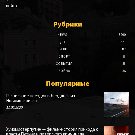
ВОЙНА
Рубрики
NEWS
5290
ДТП
377
БИЗНЕС
87
СПОРТ
38
СОБЫТИЯ
38
ВОЙНА
36
Популярные
Расписание поездок в Бердянск из
Новомосковска
11.02.2020
Хуизмистерпутин — фильм-история прихода к
власти Путина и питерского криминала