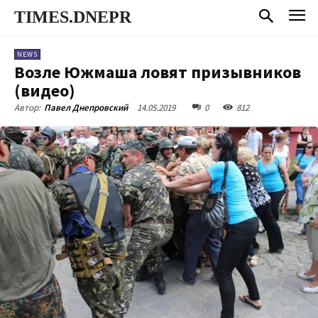
TIMES.DNEPR
NEWS
Возле Южмаша ловят призывников
(видео)
14.05.2019
0
812
Автор:
Павел Днепровский