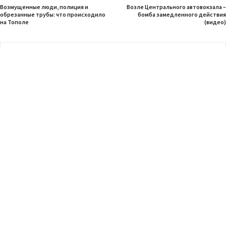
Возмущенные люди, полиция и
Возле Центрального автовокзала –
обрезанные трубы: что происходило
бомба замедленного действия
на Тополе
(видео)