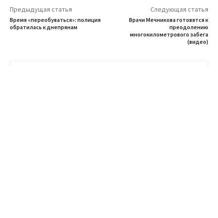
Предыдущая статья
Следующая статья
Время «переобуваться»: полиция
Врачи Мечникова готовятся к
обратилась к днепрянам
преодолению
многокилометрового забега
(видео)