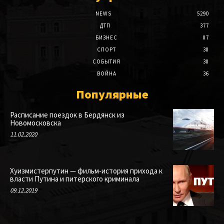
NEWS
5290
ДТП
377
БИЗНЕС
87
СПОРТ
38
СОБЫТИЯ
38
ВОЙНА
36
Популярные
Расписание поездок в Бердянск из
Новомосковска
11.02.2020
Хуизмистерпутин — фильм-история прихода к
власти Путина и питерского криминала
09.12.2019