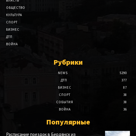
ВЛАСТЬ
ОБЩЕСТВО
КУЛЬТУРА
СПОРТ
БИЗНЕС
ДТП
ВОЙНА
Рубрики
NEWS
5290
ДТП
377
БИЗНЕС
87
СПОРТ
38
СОБЫТИЯ
38
ВОЙНА
36
Популярные
Расписание поездок в Бердянск из