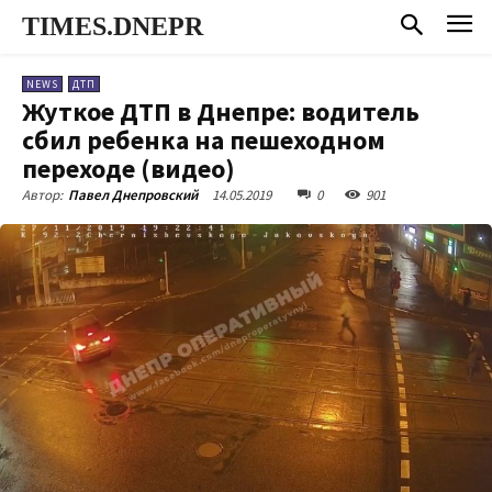
TIMES.DNEPR
NEWS
ДТП
Жуткое ДТП в Днепре: водитель
сбил ребенка на пешеходном
переходе (видео)
14.05.2019
0
901
Автор:
Павел Днепровский