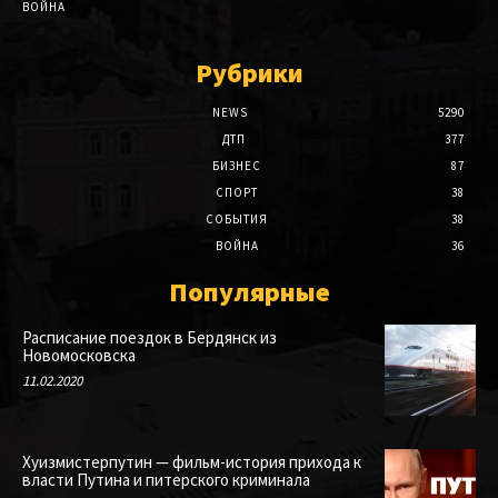
ВОЙНА
Рубрики
NEWS
5290
ДТП
377
БИЗНЕС
87
СПОРТ
38
СОБЫТИЯ
38
ВОЙНА
36
Популярные
Расписание поездок в Бердянск из
Новомосковска
11.02.2020
Хуизмистерпутин — фильм-история прихода к
власти Путина и питерского криминала