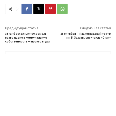
Предыдущая статья
Следующая статья
33 га «бесхозных» с/х земель
23 октября — Павлоградский театр
возвращено в коммунальную
им. Б. Захавы, спектакль «Стая»
собственность — прокуратура