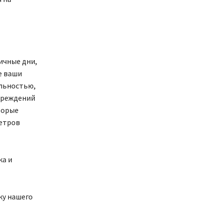
ичные дни,
е ваши
ельностью,
овреждений
торые
метров
ка и
ку нашего