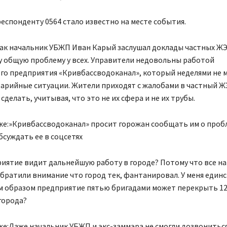
еспонденту 0564 стало известно на месте события.
как начальник УБЖП Иван Карый заслушал доклады частных ЖЭ
у общую проблему у всех. Управители недовольны работой
го предприятия «Кривбассводоканал», который неделями не 
арийные ситуации. Жители приходят с жалобами в частный ЖЭ
сделать, учитывая, что это не их сфера и не их трубы.
же:»Кривбассводоканал» просит горожан сообщать им о пробл
обсуждать ее в соцсетях
иятие видит дальнейшую работу в городе? Потому что все на
братили внимание что город тек, фантанировал. У меня един
им образом предприятие пятью бригадами может перекрыть 1
города?
е:Даже начальник УБЖП и экс-заммэра не смогли дозвониться