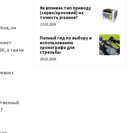
Як впливає тип приводу
(серво/кроковий) на
точність різання?
13.02.2026
Ков, он
Полный гид по выбору и
может
использованию
хронографа для
К, а там не
стрельбы
29.01.2026
емах с
ственный
27
 на