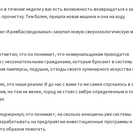
о в течение недели у вас есть возможность возвращаться к з
прочистку. Тем более, пришла новая машина и она на ходу.
же:»Кривбассводоканал» закупил новую сверхэкологическую 
отметил, что он понимает, что коммунальщикам приходится
 с несознательными гражданами, которые бросают в систему
я памперсы, подушки, отходы своего кулинарного искусства и
ю, это наши реалии. И до нас с вами то же самое спускалось в
я, но тем не менее, город не стоял с амбре определенным и го
л.
одчеркнул, что понимает, на сколько изношены уже системы.
азрабатывать на предприятии инвестиционные программы и
то образом помогать.