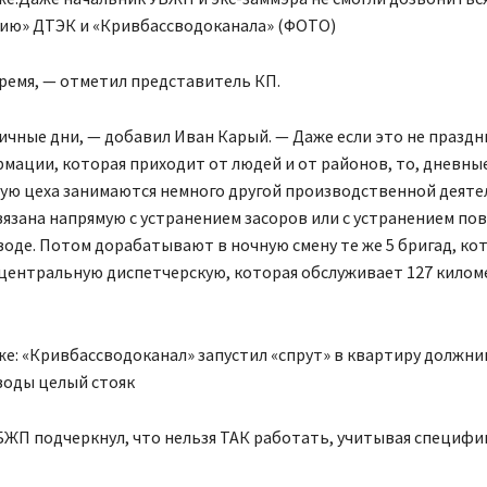
нию» ДТЭК и «Кривбассводоканала» (ФОТО)
ремя, — отметил представитель КП.
ичные дни, — добавил Иван Карый. — Даже если это не праздн
мации, которая приходит от людей и от районов, то, дневны
тую цеха занимаются немного другой производственной деят
вязана напрямую с устранением засоров или с устранением п
оде. Потом дорабатывают в ночную смену те же 5 бригад, ко
 центральную диспетчерскую, которая обслуживает 127 кило
е: «Кривбассводоканал» запустил «спрут» в квартиру должни
воды целый стояк
ЖП подчеркнул, что нельзя ТАК работать, учитывая специфи