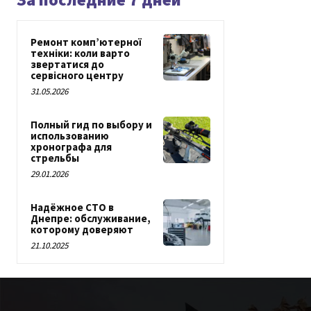
Ремонт комп’ютерної
техніки: коли варто
звертатися до
сервісного центру
31.05.2026
Полный гид по выбору и
использованию
хронографа для
стрельбы
29.01.2026
Надёжное СТО в
Днепре: обслуживание,
которому доверяют
21.10.2025