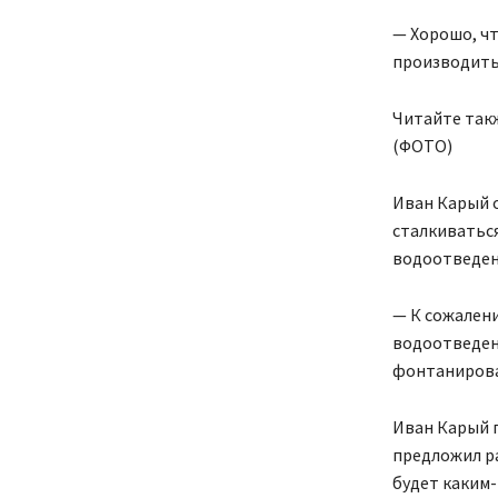
— Хорошо, чт
производить 
Читайте так
(ФОТО)
Иван Карый 
сталкиваться
водоотведени
— К сожалени
водоотведени
фонтанирова
Иван Карый п
предложил р
будет каким-