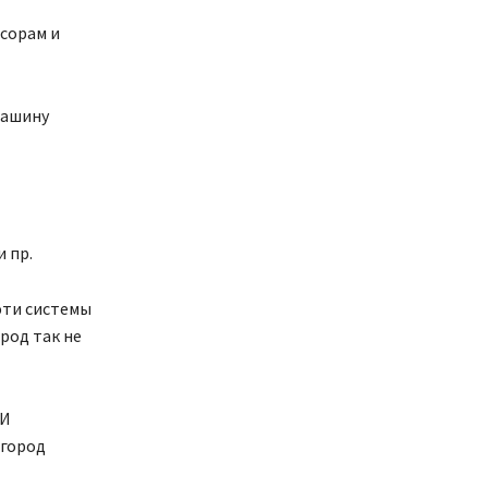
асорам и
машину
 пр.
 эти системы
род так не
 И
 город