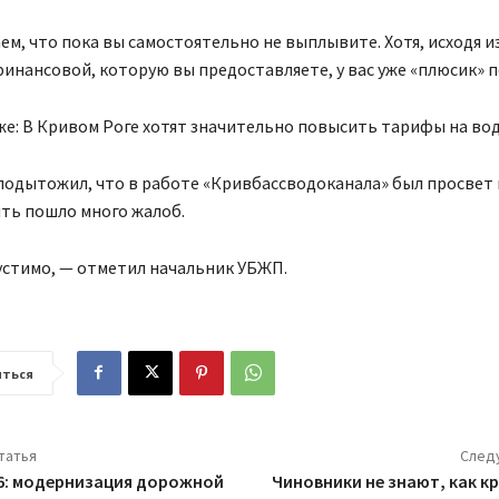
м, что пока вы самостоятельно не выплывите. Хотя, исходя и
инансовой, которую вы предоставляете, у вас уже «плюсик» п
е: В Кривом Роге хотят значительно повысить тарифы на во
одытожил, что в работе «Кривбассводоканала» был просвет 
ять пошло много жалоб.
устимо, — отметил начальник УБЖП.
ться
татья
След
6: модернизация дорожной
Чиновники не знают, как 