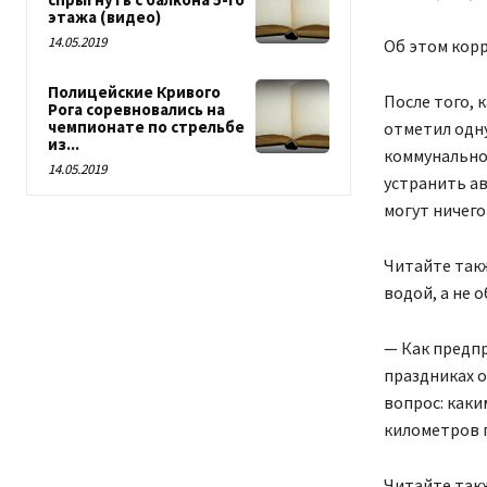
этажа (видео)
14.05.2019
Об этом корр
Полицейские Кривого
После того, 
Рога соревновались на
чемпионате по стрельбе
отметил одн
из...
коммунально
14.05.2019
устранить ав
могут ничего 
Читайте так
водой, а не 
— Как предпр
праздниках о
вопрос: как
километров 
Читайте такж