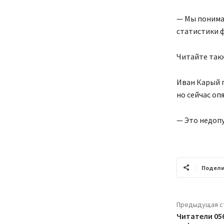
— Мы понимае
статистики ф
Читайте такж
Иван Карый п
но сейчас оп
— Это недоп
Подели
Предыдущая с
Читатели 05