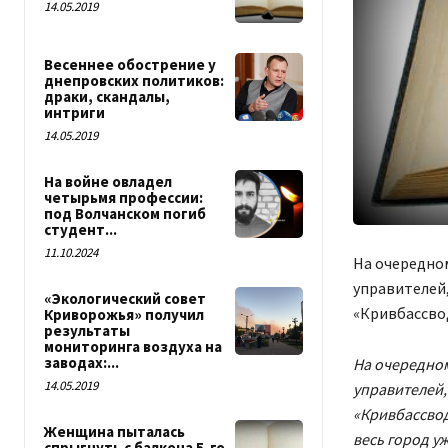
14.05.2019
Весеннее обострение у
днепровских политиков:
драки, скандалы,
интриги
14.05.2019
На войне овладел
четырьмя профессии:
под Волчанском погиб
студент...
11.10.2024
На очередном
управителей,
«Экологический совет
«Кривбассвод
Криворожья» получил
результаты
мониторинга воздуха на
заводах:...
На очередном
14.05.2019
управителей,
«Кривбассвод
Женщина пыталась
весь город уж
спрыгнуть с балкона 5-го