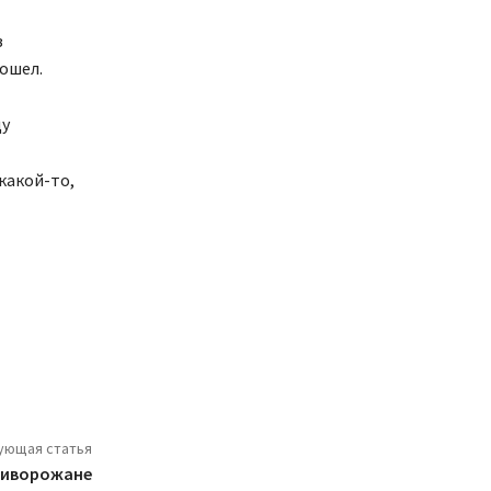
з
ошел.
ду
какой-то,
ующая статья
криворожане