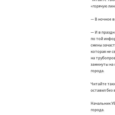
«горячую ли
— В ночное в
— И в праздн
по той инфор
смены зачас
которая не с
на трубопров
замкнуты на
города.
Читайте такж
оставил без 
Начальник УБ
города.